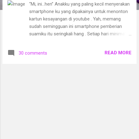
“Mi, ini…hen” Anakku yang paling kecil menyerakan
smartphone ku yang dipakainya untuk menonton
kartun kesayangan di youtube . Yah, memang
sudah semingguan ini smartphone pemberian
suamiku itu seringkali hang . Setiap hari minimal
sekali dia minta perhatianku. Aku harus membuka
casing belakangnya, mematikannya lalu
READ MORE
30 comments
menghidupkannya lagi. Seringkali setelah
dihidupkan, malah hang lagi. Lalu aku matikan lagi,
hidupkan lagi. Begitu seterusnya sampai ia tidak
hang . Atau, aku biarkan ia istirahat sejenak
sampai waktunya kuhidupkan lagi. Ia mungkin
lelah, sudah tua, butuh isitirahat, seperti yang
punyanya, ups! Smartphone itu padahal baru 2
atau 3 tahunan kumiliki. Mungkin, bukan karena ia
sudah tua. Mungkin karena aku yang kurang bisa
merawatnya. Atau, mungkin juga karena aktivitas
nge blog ku semakin hari semakin meningkat
sehingga beban smartphone ku banyak dan ia