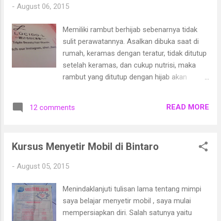
-
August 06, 2015
Memiliki rambut berhijab sebenarnya tidak
sulit perawatannya. Asalkan dibuka saat di
rumah, keramas dengan teratur, tidak ditutup
setelah keramas, dan cukup nutrisi, maka
rambut yang ditutup dengan hijab akan
sehat. Masalah yang sedang terjadi pada
rambut saya adalah beruban dan rontok.
READ MORE
12 comments
Kalau masalah uban, sudahlah, itu sudah
alamiah dan akan terjadi pada setiap orang
yang usianya bertambah. Dicabut juga tak
Kursus Menyetir Mobil di Bintaro
akan menyelesaikan masalah. Malah ada
hadist yang melarang mencabut uban karena
-
August 05, 2015
uban merupakan cahaya di hari kiamat bagi
seorang muslim dan muslimah. Saya pernah
Menindaklanjuti tulisan lama tentang mimpi
menuliskan tentang hal ini di sini . Untuk
saya belajar menyetir mobil , saya mulai
masalah rontok, saya berusaha keramas
mempersiapkan diri. Salah satunya yaitu
dengan teratur. Nutrisi untuk rambut saya