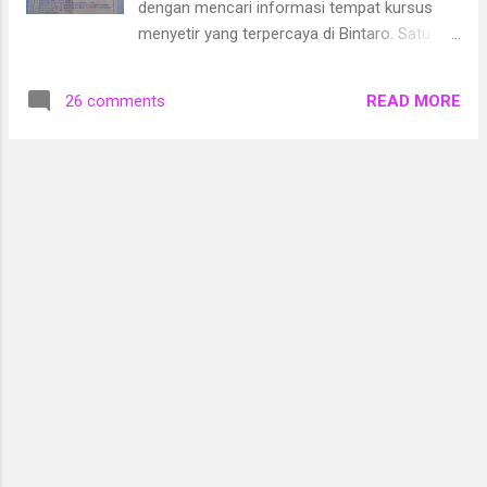
dengan mencari informasi tempat kursus
cukup dengan konsumsi sayur dan buah,
menyetir yang terpercaya di Bintaro. Satu
juga memakai vitamin rambut. Saya pernah
hari saat sedang dalam perjalanan, saya
memakai vitamin rambut dari brand tertentu
menemukan satu mobil bertuliskan “Kursus
yang kemasannya kapsul. Saya cukup suka
READ MORE
26 comments
Stir Mobil Julia Jaya”. Rupanya ada yang
dengan produknya karena praktis, wangi, dan
sedang latihan menyetir saat itu. Cepat-
kemasannya unik. Setelah memakainya pun
cepat saya tulis nomor telepon yang tertera
rambut terasa lembut dan mudah disi...
di mobil. Baru-baru ini, saya sempat darang
ke salah satu kantor Julia Jaya di daerah
Bintaro Sektor 9 di seberang Mc Donald.
Kantornya kecil, sekilas tidak kelihatan kalau
tidak teliti, karena berdiri diantara deretan
pot-pot dan bunga-bunga yang dijual. Sebuah
papan nama besar di depan kantor
membantu kita menemukan kantor Julia
Jaya.