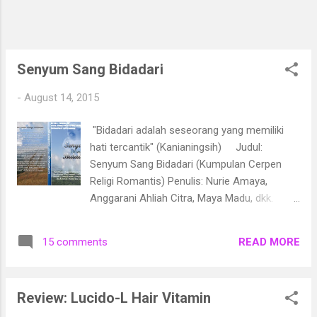
kelelahan. Ya, aku memang meng install beberapa
aplikasi yang mendukung hobiku nge blog .
Diantaranya adalah b...
Senyum Sang Bidadari
-
August 14, 2015
"Bidadari adalah seseorang yang memiliki
hati tercantik" (Kanianingsih) Judul:
Senyum Sang Bidadari (Kumpulan Cerpen
Religi Romantis) Penulis: Nurie Amaya,
Anggarani Ahliah Citra, Maya Madu, dkk.
Dimensi: 13x19cm;vi+111 halaman Terbitan:
LovRinz Publishing: Juni 2015 ISBN: 978-602-
READ MORE
15 comments
0849-10-2 Penyunting; Nurie Amaya,
Anggarani Ahliah Citra Penata letak;
Anggarani Ahliah Citra Harga buku; 39.000
Review: Lucido-L Hair Vitamin