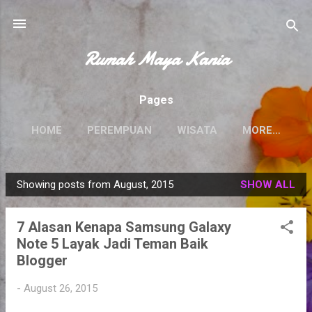
Skip to main content
Rumah Maya Kania
Pages
HOME
PEREMPUAN
WISATA
MORE…
Showing posts from August, 2015
SHOW ALL
P
o
7 Alasan Kenapa Samsung Galaxy
s
Note 5 Layak Jadi Teman Baik
t
Blogger
s
-
August 26, 2015