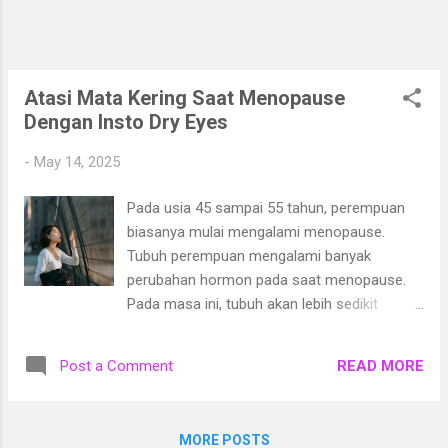
angkasa , penulis perlu melakukan riset
ilmiah, memahami kondisi kosmos, teknologi
masa depan, bahkan teori fisika agar cerita
terasa meyakinkan. Sementara dalam film
Atasi Mata Kering Saat Menopause
pembunuh bayaran , riset yang dibutu...
Dengan Insto Dry Eyes
-
May 14, 2025
Pada usia 45 sampai 55 tahun, perempuan
biasanya mulai mengalami menopause.
Tubuh perempuan mengalami banyak
perubahan hormon pada saat menopause.
Pada masa ini, tubuh akan lebih sedikit
memproduksi hormon estrogen dan
progesteron. Kadar hormon estrogen yang
READ MORE
Post a Comment
rendah akan mempengaruhi kesehatan
dalam berbagai cara dan menyebabkan
berbagai gejala yang tidak nyaman. Salah
MORE POSTS