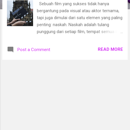
Sebuah film yang sukses tidak hanya
bergantung pada visual atau aktor ternama,
tapi juga dimulai dari satu elemen yang paling
penting: naskah. Naskah adalah tulang
punggung dari setiap film, tempat semua ide,
karakter, dialog, dan alur cerita dirancang
secara matang sebelum diwujudkan ke
READ MORE
Post a Comment
dalam produksi. Proses pembuatan naskah
film adalah tahapan yang panjang, kompleks,
dan membutuhkan kolaborasi kreatif dari
berbagai pihak. Baik itu untuk film luar
angkasa dengan imajinasi tinggi, atau film
pembunuh bayaran yang penuh aksi dan
ketegangan, semuanya dimulai dari lembaran
kosong. Ilustrasi: Pixabay Tahap awal dari
proses pembuatan naskah dimulai dari
pengumpulan ide. Seorang penulis atau tim
kreatif biasanya mencari premis yang kuat
dan unik. Misalnya, untuk membuat film luar