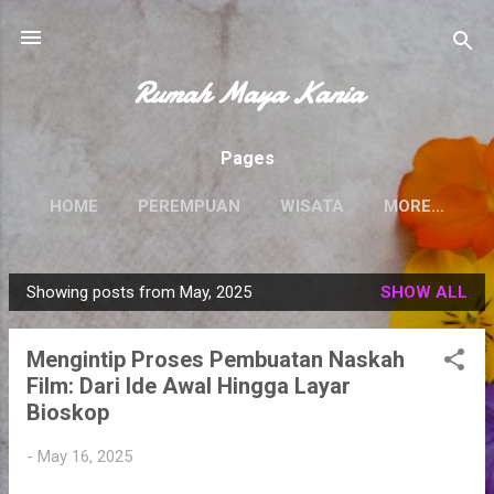
Skip to main content
Rumah Maya Kania
Pages
HOME
PEREMPUAN
WISATA
MORE…
Showing posts from May, 2025
SHOW ALL
P
o
Mengintip Proses Pembuatan Naskah
s
Film: Dari Ide Awal Hingga Layar
t
Bioskop
s
-
May 16, 2025