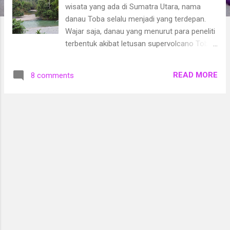
wisata yang ada di Sumatra Utara, nama
danau Toba selalu menjadi yang terdepan.
Wajar saja, danau yang menurut para peneliti
terbentuk akibat letusan supervolcano Toba
itu memang menawarkan pesona yang luar
biasa. Makanya, pamor danau yang
READ MORE
8 comments
ditengahnya terdapat pulau Samosir itu
sudah sampai ke seluruh dunia.