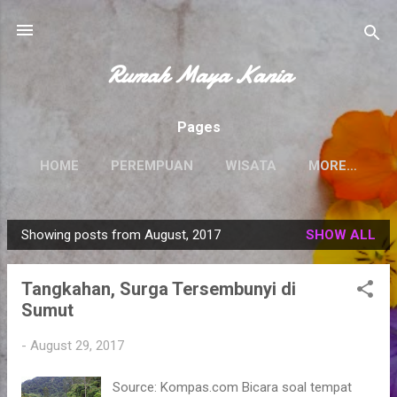
Skip to main content
Rumah Maya Kania
Pages
HOME
PEREMPUAN
WISATA
MORE…
Showing posts from August, 2017
SHOW ALL
P
o
Tangkahan, Surga Tersembunyi di
s
Sumut
t
s
-
August 29, 2017
Source: Kompas.com Bicara soal tempat