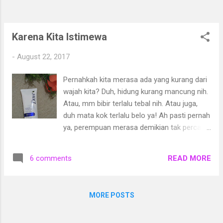
Karena Kita Istimewa
-
August 22, 2017
Pernahkah kita merasa ada yang kurang dari
wajah kita? Duh, hidung kurang mancung nih.
Atau, mm bibir terlalu tebal nih. Atau juga,
duh mata kok terlalu belo ya! Ah pasti pernah
ya, perempuan merasa demikian tak percaya
diri dengan wajahnya. Apalagi kalau lagi jatuh
cinta, semuanyaaaa terasa kurang karena
READ MORE
6 comments
ingin terlihat sempurna di depan pasangan.
MORE POSTS