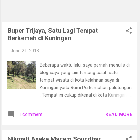
peserta yang turut mencuri perhatian adalah
Portugal. Jersey Portugal untuk Piala Dunia
2018 nantinya identik dengan warna merah.
Buper Trijaya, Satu Lagi Tempat
Berkemah di Kuningan
-
June 21, 2018
Beberapa waktu lalu, saya pernah menulis di
blog saya yang lain tentang salah satu
tempat wisata di kota kelahiran saya di
Kuningan yaitu Bumi Perkemahan palutungan
. Tempat ini cukup dikenal di kota Kuningan
dan sering jadi tempat berkemah banyak
warga Kuningan. Selain karena udaranya
READ MORE
1 comment
yang adem, tempat yang dipenuhi pohon
pinus ini juga dilengkapi dengan area
outbound dan wisata air terjun yang terletak
Nikmati Aneka Macam Soundbar