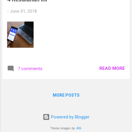
juga bis...
-
June 01, 2018
READ MORE
7 comments
MORE POSTS
Powered by Blogger
Theme images by
-ASI-