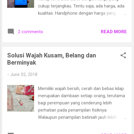
millenials adalah uzone.id.
cukup terjangkau. Tentu saja, ada harga, ada
kualitas. Handphone dengan harga yang
mahal bisa memberikan fitur-fitur yang
canggih. Sebaliknya, handphone yang
READ MORE
2 comments
terjangkau kualitasnya akan lebih rendah
dibandingkan dengan handohone yang
mahal. Namun baik handphone yang murah
Solusi Wajah Kusam, Belang dan
dan mahal, dua-duanya sama memiliki
Berminyak
manfaat untuk berkomunikasi. Punya
handphone tentunya harus diisi pulsa ya.
-
June 02, 2018
Kalau tak ada pulsa, sama saja bohong
karena handphone tidak bisa dipakai untuk
Memiliki wajah bersih, cerah dan bebas kilap
mengirim pesan dan menelepon. Membeli
merupakan dambaan setiap orang, terutama
pulsa pun cukup terjangkau, bisa diisi mulai
bagi perempuan yang cenderung lebih
dari pulsa 5000 sehingga komunikasi bisa
perhatian pada penampilan fisiknya.
tetap nyambung.
Walaupun penampilan batiniah jauh lebih
penting, tidak ada salahnya kita
memperhatikan penampilan wajah kita