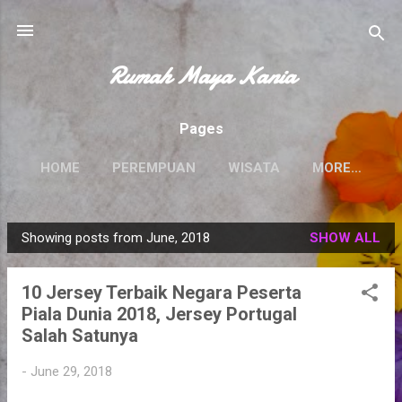
Skip to main content
Rumah Maya Kania
Pages
HOME
PEREMPUAN
WISATA
MORE…
Showing posts from June, 2018
SHOW ALL
P
o
10 Jersey Terbaik Negara Peserta
s
Piala Dunia 2018, Jersey Portugal
t
Salah Satunya
s
-
June 29, 2018