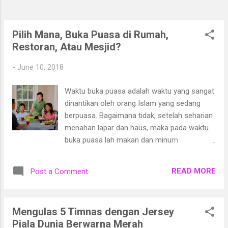
Pilih Mana, Buka Puasa di Rumah,
Restoran, Atau Mesjid?
-
June 10, 2018
Waktu buka puasa adalah waktu yang sangat
dinantikan oleh orang Islam yang sedang
berpuasa. Bagaimana tidak, setelah seharian
menahan lapar dan haus, maka pada waktu
buka puasa lah makan dan minum
diperbolehkan. Makanya Buka puasa itu tidak
boleh dinanti-nanti dan harus disegerakan.
READ MORE
Post a Comment
Juga, pada waktu buka puasa lah doa umat
Islam diijabah. Buka puasa bersama di rumah
adalah momen yang istimewa bagi sebagian
Mengulas 5 Timnas dengan Jersey
orang. Belum tentu di hari-hari biasa bisa
Piala Dunia Berwarna Merah
buka puasa bersama dengan seluruh