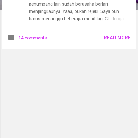
penumpang lain sudah berusaha berlari
menjangkaunya. Yaaa, bukan rejeki. Saya pun
harus menunggu beberapa menit lagi CL dengan
jurusan yang sama. Saya duduk di bangku besi
yang masih kosong. Orang-orang mulai
READ MORE
14 comments
berdatangan kembali satu persatu. Seorang
wanita berjilbab cokelat muda duduk di samping
saya lalu bertanya, “Jurusan Tanah Abang jam
8.30 an ya datangnya?” “Duh maaf, saya nggak
hafal jadwalnya. Tapi memang sepertinya harus
menunggu soalnya CL jurusan yang sama baru
aja lewat.” Jawab saya. Dari situ, obrolan kami
berlanjut. Dia bertanya saya mau kemana. Saya
jawab, meghadiri undangan talkshow sebagai
blogger di sebuah gedung di Jakarta. Eh, tak
taunya, dia juga seorang yang melek media sosial.
Dia punya toko online yang menjual berbagai
macam barang, namun dia lebih fokus pada
penjualan puding karakter yang dia bikin sendiri.