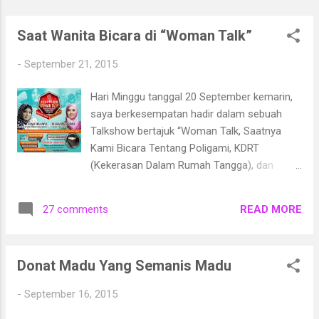
Dia juga sesekali menghadiri acara komunitas
seper...
Saat Wanita Bicara di “Woman Talk”
-
September 21, 2015
Hari Minggu tanggal 20 September kemarin,
saya berkesempatan hadir dalam sebuah
Talkshow bertajuk “Woman Talk, Saatnya
Kami Bicara Tentang Poligami, KDRT
(Kekerasan Dalam Rumah Tangga), dan
Perselingkuhan”. Ehem, seram ya temanya.
Sesuatu yang bagi sebagian wanita dihindari
READ MORE
27 comments
untuk diperbincangkan karena sensitif. Tapi,
karena berniat ingin menambah ilmu, saya
pun hadir di sana. Bertempat di gedung BPPT,
Donat Madu Yang Semanis Madu
Jalan MH Thamrin Jakarta Pusat, Talkshow
tersebut diisi oleh 2 pembicara. Pembicara
-
September 16, 2015
pertama adalah Irma Rahayu , seorang life