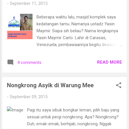
-
September 11, 2015
Beberapa waktu lalu, masjid komplek saya
kedatangan tamu. Namanya ustadz Yasin
Maymir. Siapa sih beliau? Nama lengkapnya
Yasin Maymir Carlo. Lahir di Carasas,
Venezuela, pembawaannya begitu dewasa.
Beliau berani memutuskan menikah di usia
20 tahun. Sekarang tinggal di Granada,
READ MORE
4 comments
Spanyol, bersama istri dan 2 putrinya, Surur
(4 th) dan Aliya Nurtin (2 th). Istrinya -Fatima
Margarit- adalah putri dari Syech Umar Felife
Nongkrong Asyik di Warung Mee
Margarit, seorang mursyid thoreqot
naqshbandiyya nazimiyya . Yasin Maymir
-
September 09, 2015
saat ini merintis usaha di bidang Travel
Muslim Andalusia ( erentour.com ). Beliau
Pagi itu saya sibuk bongkar lemari, pilih baju yang
juga seorang Ahli sejarah Islam di Andalusia.
sesuai untuk pergi nongkrong. Apa? Nongkrong?
Beliau aktif di kegiatan Tasawuf, penggiat
Duh, emak-emak, berhijab, nongkrong. Nggak
dzikir, sholawat dan qasidah Andalusia.