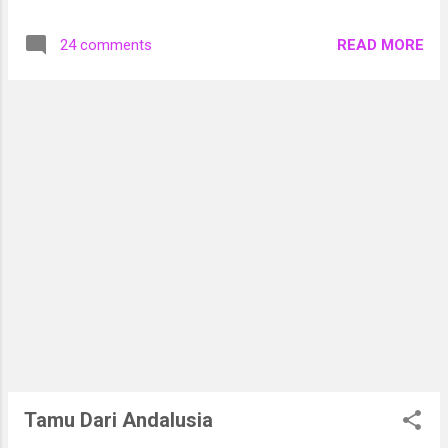
sedikit bergaya (stylish). Atasan yang bagian
sehat. Moto donat madu adalah “Get Healthy
bawahnya berbentuk segitiga ini saya
Get Flavour”.
READ MORE
24 comments
dapatkan di sebuah toko online. Saya
membelinya di sana karena punya voucher
belanja gratis. Pertama kali melihatnya, saya
langsung jatuh cinta. Baju itu begitu
sederhana tapi tetap ada gaya yang
ditonjolkan. Warnanya kalem, nggak ngejreng
yang bisa bikin jadi pusat perhatian. Harganya
juga terjangkau, masih di bawah 100 ribu.
Tamu Dari Andalusia