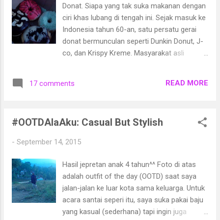
coach , penulis buku best seller, founder
Donat. Siapa yang tak suka makanan dengan
Emotional Healing Indonesia (EHI).
ciri khas lubang di tengah ini. Sejak masuk ke
Pembicara kedua adalah Aisha Maharani,
Indonesia tahun 60-an, satu persatu gerai
founder Halal Corner. Talkshow dipandu oleh
donat bermunculan seperti Dunkin Donut, J-
Indadari Mirdayanti, istri dari Cesar yang dulu
co, dan Krispy Kreme. Masyarakat asli
terkenal karena goyang cesar-nya.
Indonesia pun tak kalah meramaikan dunia
per-donat-an dengan berbagai kreasi
READ MORE
17 comments
donatnya seperti donat kampung, donat
kentang, dan sebagainya. Beberapa waktu
yang lalu, saya harus pulang ke kampung di
#OOTDAlaAku: Casual But Stylish
Kuningan Jawa Barat karena satu urusan
yang mendadak. Di perjalanan saat terpikir
-
September 14, 2015
ingin membeli oleh-oleh, suami mengusulkan
membeli donat madu karena ia melihat
Hasil jepretan anak 4 tahun^^ Foto di atas
informasi di internet mengenai makanan ini.
adalah outfit of the day (OOTD) saat saya
Terus terang, saya baru dengar. Ternyata
jalan-jalan ke luar kota sama keluarga. Untuk
donat madu adalah donat yang
acara santai seperi itu, saya suka pakai baju
menambahkan madu ke dalam adonannya
yang kasual (sederhana) tapi ingin juga
dan mengurangi gula sehingga akan lebih