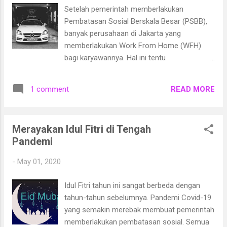
Setelah pemerintah memberlakukan
Pembatasan Sosial Berskala Besar (PSBB),
banyak perusahaan di Jakarta yang
memberlakukan Work From Home (WFH)
bagi karyawannya. Hal ini tentu
mempengaruhi banyak hal, salah satunya
berkurangnya kendaraan yang lalu lalang di
READ MORE
1 comment
jalanan. Karena bekerja dari rumah, maka
kendaraan pribadi pun banyak yang tidak
dipergunakan dan ikut tinggal di rumah.
Merayakan Idul Fitri di Tengah
Kendaraan yang tidak dipergunakan
Pandemi
bukannya tidak perlu dirawat loh. Kendaraan
tetap perlu dirawat agar tetap sehat dan bisa
-
May 01, 2020
dipergunakan lagi beraktivitas ketika masa
pandemi Covid-19 berlalu. Merawat
Idul Fitri tahun ini sangat berbeda dengan
kendaraan adalah salah satu cara kita untuk
tahun-tahun sebelumnya. Pandemi Covid-19
tetap terhubung dengan aktivitas kita
yang semakin merebak membuat pemerintah
sebelum masa social distancing. Merawat
memberlakukan pembatasan sosial. Semua