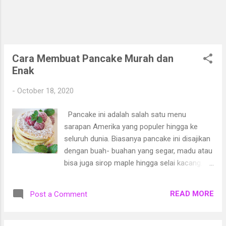
membangun hubungan yang terlalu dalam.
Namun, bukan berarti ketika mengenakan
cincin tunangan orang tersebut sudah
menikah. Berbeda dengan cincin tunangan,
cincin kawin disematkan di jari-jari pengantin
Cara Membuat Pancake Murah dan
sebagai tanda bahwa mereka sudah sah
Enak
menjadi seorang suami istr...
-
October 18, 2020
Pancake ini adalah salah satu menu
sarapan Amerika yang populer hingga ke
seluruh dunia. Biasanya pancake ini disajikan
dengan buah- buahan yang segar, madu atau
bisa juga sirop maple hingga selai kacang.
Kadang ada beberapa orang juga yang
menikmati pancake ini dengan paduan yang
READ MORE
Post a Comment
gurih seperti daging asap, bacon, sosis, keju
dan telor mata sapi. Cara membuat pancake
gaya Amerika ini sangatlah sederhana, hanya