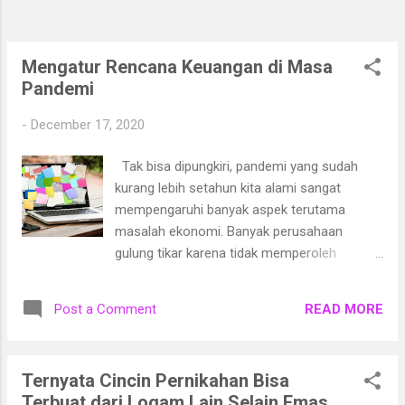
tidak diperlukan. Dalam Hadist Bukhari Nabi
Muhammad SAW bersabda bahwa tak ada
penyakit yang tak ada obatnya. Adanya
Mengatur Rencana Keuangan di Masa
vaksin, walau bukan obat, bisa menjadi jalan
Pandemi
untuk mencegah terjadinya p...
-
December 17, 2020
Tak bisa dipungkiri, pandemi yang sudah
kurang lebih setahun kita alami sangat
mempengaruhi banyak aspek terutama
masalah ekonomi. Banyak perusahaan
gulung tikar karena tidak memperoleh
pendapatan. Akibatnya banyak masyarakat
yang kehilangan pendapatan dan jadi
READ MORE
Post a Comment
pengangguran. Pandemi yang terjadi secara
tiba-tiba membuat kita harus kembali
mengatur rencana keuangan yang
Ternyata Cincin Pernikahan Bisa
sebelumnya sudah disusun. 1. Menyusun
Terbuat dari Logam Lain Selain Emas