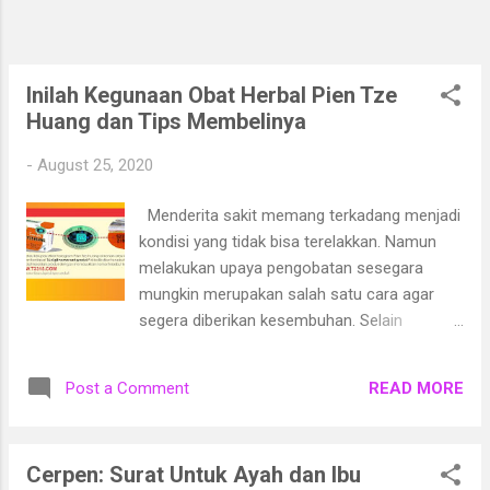
menggunakan asuransi untuk berbagai hal
karena produk asuransi yang beragam. Salah
satu manfaat asuransi tersebut adalah dapat
untuk menjadi pilihan terbaik untuk
Inilah Kegunaan Obat Herbal Pien Tze
mempersiapkan dana pensiun. Dimana jenis
Huang dan Tips Membelinya
asuransi yang bisa Anda beli untuk per...
-
August 25, 2020
Menderita sakit memang terkadang menjadi
kondisi yang tidak bisa terelakkan. Namun
melakukan upaya pengobatan sesegara
mungkin merupakan salah satu cara agar
segera diberikan kesembuhan. Selain
menggunakan cara medis untuk
menyembuhkan suatu penyakit yang diderita,
READ MORE
Post a Comment
mengkonsumsi obat herbal juga menjadi
salah satu pilihan yang bisa dilakukan. Karena
dewasa ini, banyak obat herbal dengan
Cerpen: Surat Untuk Ayah dan Ibu
khasiat yang sudah tidak perlu diragukan lagi.