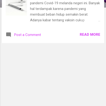
pandemi Covid-19 melanda negeri ini. Banyak
hal terdampak karena pandemi yang
membuat beban hidup semakin berat.
Adanya kabar tentang vaksin cukup
membuat kita berharap akan kondisi yang
lebih baik. Baru-baru ini diberitakan bahwa
READ MORE
Post a Comment
vaksin sinovac dari Cina sudah mendarat di
Indonesia. Pro dan kontra pun terjadi. Yang
pro, berharap vaksin akan segera
menghentikan pandemi. Yang kontra,
mempertanyakan adanya vaksin yang belum
jelas efek samping, kehalalan, proses uji
cobanya, dan lain-lainnya. Sebagai seorang
muslim, saya sangat percaya bahwa Allah
SWT menciptakan manusia sudah sangat
sempurna. Sel-sel dalam tubuh manusia
yang jumlahnya jutaan itu bisa memperbaiki
diri ketika kita sakit. Ini juga mungkin alasan
mereka yang kontra vaksin, bahwa vaksin