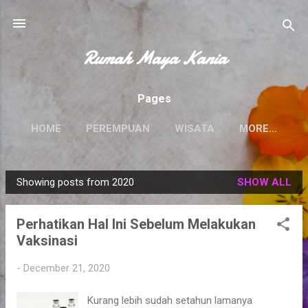
Skip to main content
Rumah Maya Kania
Pages
HOME
PEREMPUAN
WISATA
MORE…
Showing posts from 2020
SHOW ALL
P
o
Perhatikan Hal Ini Sebelum Melakukan
s
Vaksinasi
t
s
-
December 21, 2020
Kurang lebih sudah setahun lamanya