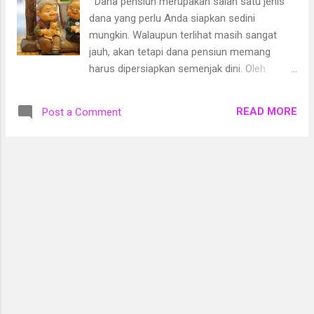
Dana pensiun merupakan salah satu jenis
akan mendapat panggilan almarhum atau
dana yang perlu Anda siapkan sedini
almarhumah karena Allah SWT mencabut ruh
mungkin. Walaupun terlihat masih sangat
kita. Hiks, kematian itu pasti, tapi rasanya
jauh, akan tetapi dana pensiun memang
amalan yang akan jadi bekal sangat minum.
harus dipersiapkan semenjak dini. Oleh
Hanya berharap kasih sayang Allah SWT saja
karena itulah dana pensiun ini juga perlu
agar menyelamatkan kita dari siksa kubur &
disiapkan bagi kalangan muda sehingga
neraka.
READ MORE
Post a Comment
nantinya mempunyai dana pensiun yang
cukup dan bisa digunakan untuk hidup
dengan lebih baik ketika sudah pensiun dan di
usia lanjut. Bagi Anda yang ingin
mempersiapkan dana pensiun tersebut, di
bawah ini ada beberapa tips keuangan dari I
Love Life yang bisa digunakan untuk
mempersiapkan hal ini dengan matang: 1.
Membeli asuransi jiwa Tips pertama yang
bisa Anda lakukan untuk mempersiapkan
dana pensiun lebih baik adalah dengan
membeli asuransi jiwa. Anda bisa untuk