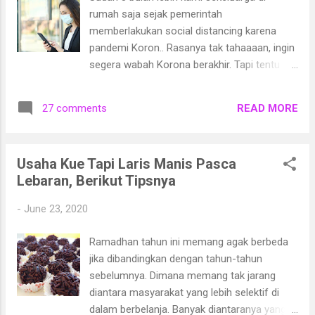
"Halo, Assalaamu’alaikum.." Alin berdiri.
rumah saja sejak pemerintah
Tangan kirinya membuka gorden jendela.
memberlakukan social distancing karena
Diluar masih gelap. Dari lantai dua kamar
pandemi Koron.. Rasanya tak tahaaaan, ingin
kosnya hanya atap-atap rumah dan kerlap-
segera wabah Korona berakhir. Tapi tentu
kerlip cahaya lampu penerangan yang
saja kami harus memupuk kesabaran dan
terlihat. "Wa’alaikumsalam. Alin, sudah
tetap di rumah, karena kesehatan itu yang
bangun nak?" Suara di seberang terdengar
READ MORE
27 comments
paling utama buat kami sekeluarga. Kami
segar. Suara ibu. Beliau memang terbiasa ...
juga jadi rajin cari tahu cara menjaga daya
tahan tubuh agar tubuh tetap sehat dan
Usaha Kue Tapi Laris Manis Pasca
terhindar dari virus. Saat pertama kali
Lebaran, Berikut Tipsnya
mendengar wabah Korona di Cina, saya
sempat sedikit khawatir. Biasa lah, kalau
-
June 23, 2020
mendengar berita kurang enak semua orang
pasti khawatir. Saya berharap wabah Korona
Ramadhan tahun ini memang agak berbeda
tak sampai ke Indonesia. Saat itu, saya
jika dibandingkan dengan tahun-tahun
update berita terus tentang wabah Korona
sebelumnya. Dimana memang tak jarang
ini. Saya mendengar wabah Korona mulai
diantara masyarakat yang lebih selektif di
menyebar ke luar Cina dan menyebabkan
dalam berbelanja. Banyak diantaranya yang