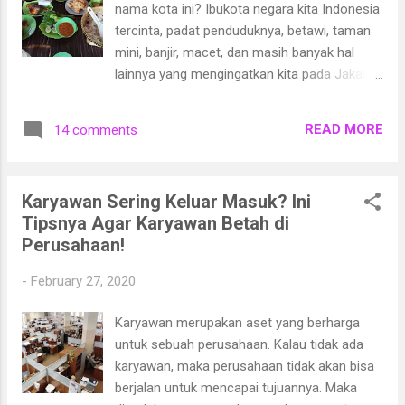
nama kota ini? Ibukota negara kita Indonesia
tercinta, padat penduduknya, betawi, taman
mini, banjir, macet, dan masih banyak hal
lainnya yang mengingatkan kita pada Jakarta.
Walau ada hal negatif terkait Jakarta seperti
macet dan banjir, Jakarta tetap menarik
READ MORE
14 comments
untuk didatangi bagi sebagian orang. Jakarta
merupakan pusat bisnis dan pemerintahan
sehingga banyak orang mencari rejeki disini.
Karyawan Sering Keluar Masuk? Ini
Tempat wisata yang menarik juga tersedia
Tipsnya Agar Karyawan Betah di
banyak di Jakarta.
Perusahaan!
-
February 27, 2020
Karyawan merupakan aset yang berharga
untuk sebuah perusahaan. Kalau tidak ada
karyawan, maka perusahaan tidak akan bisa
berjalan untuk mencapai tujuannya. Maka