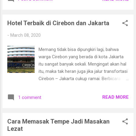
jutaan.
Hotel Terbaik di Cirebon dan Jakarta
-
March 08, 2020
Memang tidak bisa dipungkiri lagi, bahwa
warga Cirebon yang berada di kota Jakarta
itu sangat banyak sekali. Mengingat akan hal
itu, maka tak heran juga jika jalur transfortasi
Cirebon – Jakarta cukup ramai. Berbicara
soal Cirebon – Jakarta, secara kebetulan
pada kesempatan kali ini akan membahas
READ MORE
1 comment
seputar bebeberapa deretan hotel terbaik
yang ada di Cirebon dan Jakarta. Tanpa
banyak panjang lebar lagi, mari kita simak
Cara Memasak Tempe Jadi Masakan
saja langsung ulasan di bawah ini.
Lezat