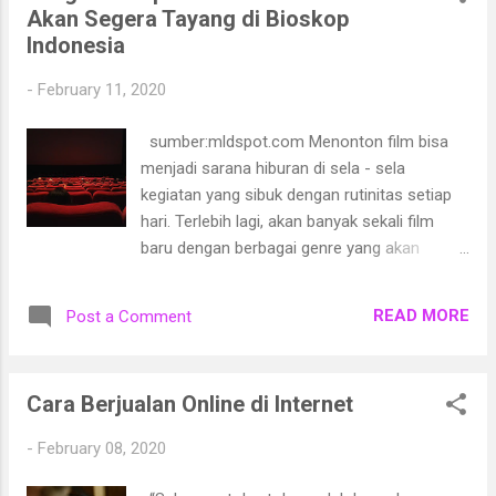
Akan Segera Tayang di Bioskop
sehingga memperpanjang fase hidup rambut,
Indonesia
sehingga rambut terasa lebih tebal dan lebih
sedikit rambut yang mengalami kerontokan.
-
February 11, 2020
Setelah melahirkan, produksi estrogen
kembali ke tingkat normal dan siklus
sumber:mldspot.com Menonton film bisa
pertumbuhan rambut kembali ke siklus
menjadi sarana hiburan di sela - sela
normalnya. Inilah alasan rambut rontok lebih
kegiatan yang sibuk dengan rutinitas setiap
banyak dari biasanya. Kondisi ini biasanya
hari. Terlebih lagi, akan banyak sekali film
berlangsung selama beberapa bulan awal
baru dengan berbagai genre yang akan
setelah melahirkan, bahkan hingga setahun
tayang di bulan Maret. Baik film Indonesia ,
lamanya.
maupun film luar negri sekali pun. Berikut
READ MORE
Post a Comment
akan kita bahas bersama, beberapa film yang
akan tayang di bulan maret.
Cara Berjualan Online di Internet
-
February 08, 2020