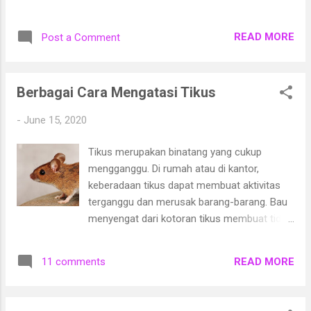
kelangkaan masker. Saya langsung
tidak beli baju lebaran dan membatasi
memesan 1 boks masker medis secara
pembelian kue lebaran dengan alasan
online untuk berjaga-jaga menghadapi situasi
READ MORE
Post a Comment
pemasukan yang merosot cukup tinggi
yang tak diharapkan. Saat itu (Januari 2020
disebabkan oleh masalah ekonomi di tengah
kalau tak salah), harga masker medis masih
pandemi Covid 19. Bagi Anda yang
normal dan murah. Hmm, benar saja...
Berbagai Cara Mengatasi Tikus
menjalankan usaha pembuatan kue lebaran
pasti mereka penjualan yang turun cukup
-
June 15, 2020
drastis, bahkan mungkin baru merasakan
penjualan meningkat beberapa waktu
Tikus merupakan binatang yang cukup
belakangan ini pasca lebaran, karena
mengganggu. Di rumah atau di kantor,
ekonomi sudah mulai beranjak pulih.
keberadaan tikus dapat membuat aktivitas
terganggu dan merusak barang-barang. Bau
menyengat dari kotoran tikus membuat tidak
nyaman dan tidak baik juga untuk kesehatan.
Oleh karena itu, perlu sekali diupayakan
READ MORE
11 comments
berbagai cara untuk mengusir dan mengatasi
tikus di rumah atau perusahaan. Ada
berbagai cara untuk mengatasi tikus,