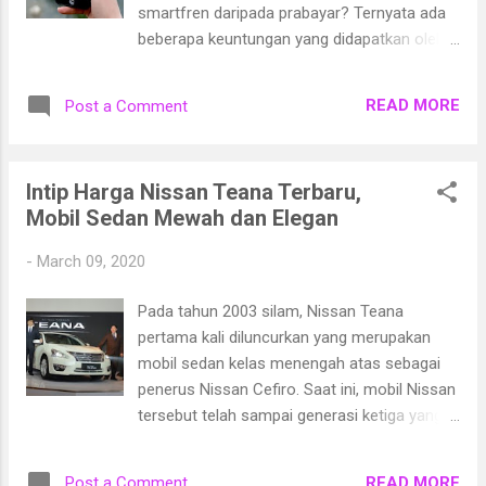
wajar maka mungkin disebabkan oleh
smartfren daripada prabayar? Ternyata ada
masalah kesehatan lainnya yang lebih serius,
beberapa keuntungan yang didapatkan oleh
seperti Kehamilan ektopik merupakan
para pengguna kartu pascabayar Smartfren
keadaan hamil yang terjadi diluar kandungan
yang mana keuntungan tersebut tidak
dikarenakan pembuahan sel telur terjadi
READ MORE
Post a Comment
didapatkan oleh pengguna prabayar
didaerah lain selain Rahim. biasanya terjadi di
Smartfren. Lalu bagaimana cara untuk
tuba fallopi. keadaan ini juga umumnya
mendaftarkan kartu pascabayar Smartfren
ditandai d...
Intip Harga Nissan Teana Terbaru,
dan apa saja keuntungan yang akan
Mobil Sedan Mewah dan Elegan
didapatkan setelah memiliki kartu
pascabayar? Jadi penasaran keuntungan apa
-
March 09, 2020
saja yang diberikan oleh Smartfren? Yuk,
simak keuntungan yang akan Anda dapatkan
Pada tahun 2003 silam, Nissan Teana
di bawah ini.
pertama kali diluncurkan yang merupakan
mobil sedan kelas menengah atas sebagai
penerus Nissan Cefiro. Saat ini, mobil Nissan
tersebut telah sampai generasi ketiga yang
diluncurkan pada tahun 2014 lalu. Untuk
harga Nissan Teana ini, dibanderol Rp600
READ MORE
Post a Comment