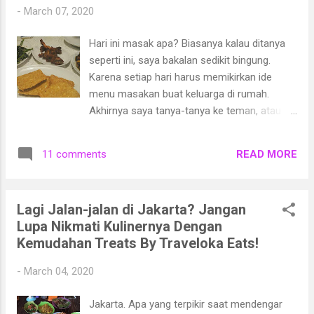
-
March 07, 2020
Hari ini masak apa? Biasanya kalau ditanya
seperti ini, saya bakalan sedikit bingung.
Karena setiap hari harus memikirkan ide
menu masakan buat keluarga di rumah.
Akhirnya saya tanya-tanya ke teman, atau
paling sering buka internet untuk mencari ide
menu masakan. Salah satunya di website
READ MORE
11 comments
selerasa.com yang banyak menyajikan
berbagai resep menu masakan.
Lagi Jalan-jalan di Jakarta? Jangan
Lupa Nikmati Kulinernya Dengan
Kemudahan Treats By Traveloka Eats!
-
March 04, 2020
Jakarta. Apa yang terpikir saat mendengar