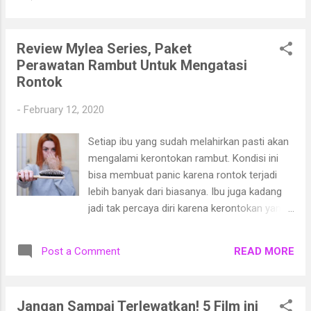
berkaitan dengan listrik dan menjadi sebuah
perantara distribusi listrik dari sumber ke
beban. Hal-Hal Yang Dapat Mengakibatkan
Review Mylea Series, Paket
Trafo Yang Dipasang Di Perusahaan
Perawatan Rambut Untuk Mengatasi
Mengalami Kerusakan Pernahkah anda
Rontok
memperhatikan ketika teknisi jasa perawatan
trafo memperbaiki trafo yang rusak? Kira-
-
February 12, 2020
kira apa penyebab dari sebuah trafo bisa
mengalami kerusakan? Berikut ini berbagai
Setiap ibu yang sudah melahirkan pasti akan
hal yang dapat menyebabkan trafo menjadi
mengalami kerontokan rambut. Kondisi ini
rusak :
bisa membuat panic karena rontok terjadi
lebih banyak dari biasanya. Ibu juga kadang
jadi tak percaya diri karena kerontokan yang
dialami. Tenang, jangan panik dulu mom!
Rontok setelah melahirkan adalah hal yang
READ MORE
Post a Comment
wajar. Kerontokan rambut terjadi setiap hari
dan merupakan siklus pertumbuhan rambut
yang normal. Pada wanita hamil, hormon
Jangan Sampai Terlewatkan! 5 Film ini
estrogen di dalam tubuh mengalami lonjakan