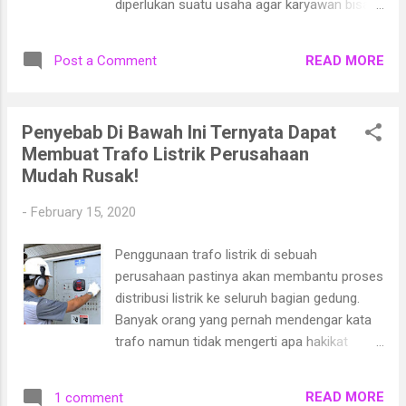
diperlukan suatu usaha agar karyawan bisa
bekerja dengan baik untuk perusahaan, dan
bisa betah bekerja di perusahaan.
READ MORE
Post a Comment
Penyebab Di Bawah Ini Ternyata Dapat
Membuat Trafo Listrik Perusahaan
Mudah Rusak!
-
February 15, 2020
Penggunaan trafo listrik di sebuah
perusahaan pastinya akan membantu proses
distribusi listrik ke seluruh bagian gedung.
Banyak orang yang pernah mendengar kata
trafo namun tidak mengerti apa hakikat
sebenarnya dari sebuah trafo. Trafo dapat
didefinisikan sebagai suatu peralatan yang
READ MORE
1 comment