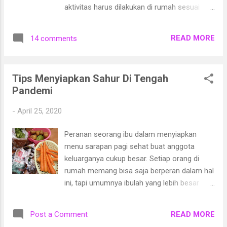
kendaraan pribadi di masa pandemi
aktivitas harus dilakukan di rumah sesuai
sebenarnya tidak jauh berbeda ketika hari
instruksi pemerintah, seperti bekerja, belajar ,
normal. Namun karena biasanya kita selalu
dan beribadah. Huhu, sedih sekali deh, karena
mengandalkan bengkel untuk. Merawat
READ MORE
14 comments
ini kan Bulan Ramadhan. Biasanya Ramadan
kendaraan, kegiatan ini akan jadi aktivitas
kita banyak beribadah di mesjid seperti shalat
yang sangat menantang. Coba deh, kita
Tarawih. Tapi karena wabah ini,shalat Tarawih
lakukan beberapa hal ini agar kendaraan k...
Tips Menyiapkan Sahur Di Tengah
berjamaah di mesjid pun ditiadakan. Bahkan
Pandemi
mudik pun dilarang oleh pemerintah karena
khawatir penyebaran Covid-19 makin
-
April 25, 2020
meluas. Nah, bagaimana agar merayakan
Idul Fitri tetap semarak di tengah pandemi?
Peranan seorang ibu dalam menyiapkan
Beberapa hal ini mungkin bisa kita lakukan
menu sarapan pagi sehat buat anggota
agar Idul Fitri tetap terasa terasa
keluarganya cukup besar. Setiap orang di
suasananya walau beberapa kebiasaan yang
rumah memang bisa saja berperan dalam hal
suka dilakukan jadi tidak bisa dilakukan. 1.
ini, tapi umumnya ibulah yang lebih besar
Hias rumah menjelang Idul Fitri dan Lakukan
peranannya. Biasanya ibu yang menyiapkan
Takbir Menghias rumah bisa dilakukan agar
menu, memasak, dan menyajikan. Jadi, sehat
suasana Idul Fitri cukup terasa di rumah.
READ MORE
Post a Comment
atau nggak masakan yang disajikan pastinya
Tidak perlu yang mewah. Misal...