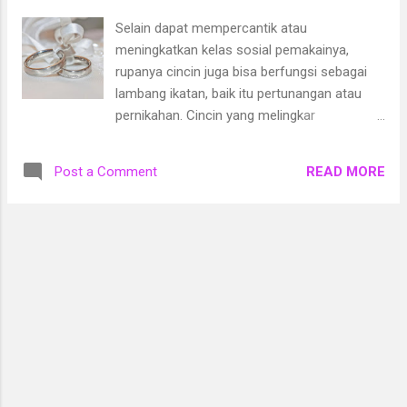
pernikahan loh. Ingin tahu apa saja logam
Selain dapat mempercantik atau
selain emas yang bisa dijadikan cincin
meningkatkan kelas sosial pemakainya,
pernikahan? Yuk, simak saja di bawah ini. 4
rupanya cincin juga bisa berfungsi sebagai
Logam Selain Emas yang bisa dijadikan
lambang ikatan, baik itu pertunangan atau
Cincin Pernikahan 1. Perak Logam pertama
pernikahan. Cincin yang melingkar
yang bisa dipilih untuk dijadikan bahan dasar
menyimbolkan ikatan tanpa ujung, kekal, dan
cincin pernikahan adalah emas. Di mana
abadi. Inilah yang dikenal dengan cincin
perak merupakan logam yang banyak dipilih
READ MORE
Post a Comment
kawin. Namun, tahukah Anda bahwa selain
sebagai pengganti emas. Hal ini karena perak
cincin kawin ada juga istilah cincin tunangan?
asli mempunyai sifat ya...
Apa saja perbedaannya? Simak penjelasan
berikut. Perbedaan Cincin Kawin dan Cincin
Tunangan 1. Status cincin Perbedaan
pertama yang bisa cukup jelas terlihat adalah
status dari pemakainya. Cincin tunangan
menandakan bahwa seorang wanita sudah
berkomitmen atau terikat dengan kekasih.
Dengan begitu, seseorang bisa menjaga
sikapnya terhadap wanita tersebut untuk