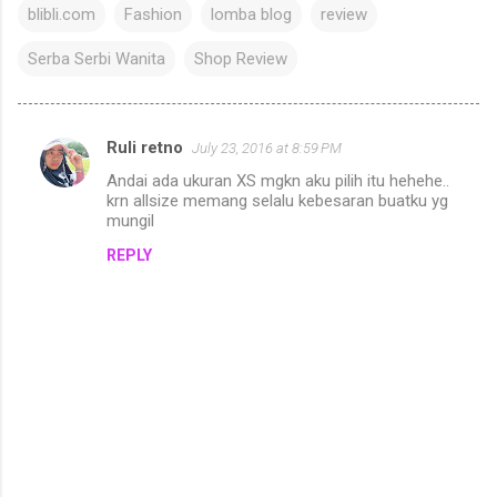
blibli.com
Fashion
lomba blog
review
Serba Serbi Wanita
Shop Review
Ruli retno
July 23, 2016 at 8:59 PM
C
Andai ada ukuran XS mgkn aku pilih itu hehehe..
o
krn allsize memang selalu kebesaran buatku yg
m
mungil
m
REPLY
e
n
t
s