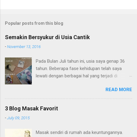
Popular posts from this blog
Semakin Bersyukur di Usia Cantik
-
November 13, 2016
Pada Bulan Juli tahun ini, usia saya genap 36
tahun. Beberapa fase kehidupan telah saya
lewati dengan berbagai hal yang terjadi di
dalamnya. Masa kanak-kanak saya di sebuah
READ MORE
desa kecil di Jawa Barat, sudah lewat. Pada
masa ini saya banyak main dengan teman
sebaya di sawah, serta memanjat pohon
3 Blog Masak Favorit
dengan kakak dan adik. Namun walau banyak
-
July 09, 2015
main prestasi akademik saya termasuk
lumayan, ranking di kelas kalau tidak pertama,
Masak sendiri di rumah ada keuntungannya.
ya kedua atau ketiga. Masa remaja saya yang