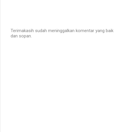
Terimakasih sudah meninggalkan komentar yang baik
dan sopan.
P
o
s
t
a
C
o
m
m
e
n
t