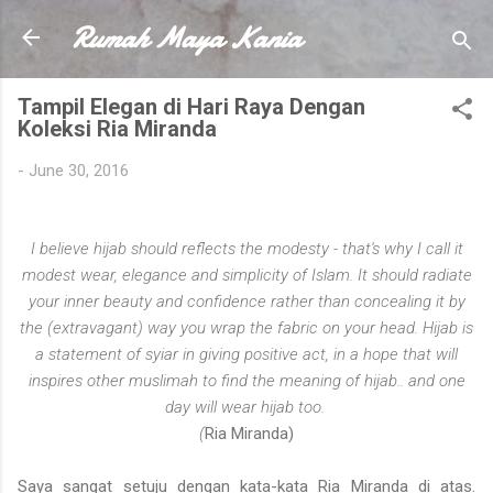
Rumah Maya Kania
Skip to main content
Tampil Elegan di Hari Raya Dengan
Koleksi Ria Miranda
-
June 30, 2016
I believe hijab should reflects the modesty - that's why I call it
modest wear, elegance and simplicity of Islam. It should radiate
your inner beauty and confidence rather than concealing it by
the (extravagant) way you wrap the fabric on your head. Hijab is
a statement of syiar in giving positive act, in a hope that will
inspires other muslimah to find the meaning of hijab.. and one
day will wear hijab too.
(
Ria Miranda)
Saya sangat setuju dengan kata-kata Ria Miranda di atas.