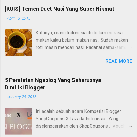
nyoba bikin pudding kentang resep dari teman.
[KUIS] Temen Duet Nasi Yang Super Nikmat
Saya minta uang sama ibu buat beli bahan-
-
April 13, 2015
bahan. Hasilnya? Gagal total hehe. Pudingnya
ngelumbruk aja gabisa berdiri, saya Cuma
Katanya, orang Indonesia itu belum merasa
colek-colek aja, rasanya sih enak. Tapi kalau
makan kalau belum makan nasi. Sudah makan
penampakannya mengerikan, ga ada yang mau
roti, masih mencari nasi. Padahal sama-sama
makan. Sejak itu, ga berani nyoba-nyoba masak
karbohidrat. Nasi memang makanan pokok
lagi di rumah. Kata ibu, biar ibu aja yang masak.
READ MORE
masyarakat kita di Indonesia. Nasi nikmat
Saya disuruh jaga warung saja.
disantap dengan masakan apapun, walaupun
cuma satu jenis lauk. Ini dia 3 teman duet nasi
5 Peralatan Ngeblog Yang Seharusnya
yang nikmat dan khas Indonesia versi saya:
Dimiliki Blogger
-
January 26, 2016
Ini adalah sebuah acara Kompetisi Blogger
ShopCoupons X Lazada Indonesia . Yang
diselenggarakan oleh ShopCoupons . Voucher
Lazada disponsori oleh Lazada Indonesia.