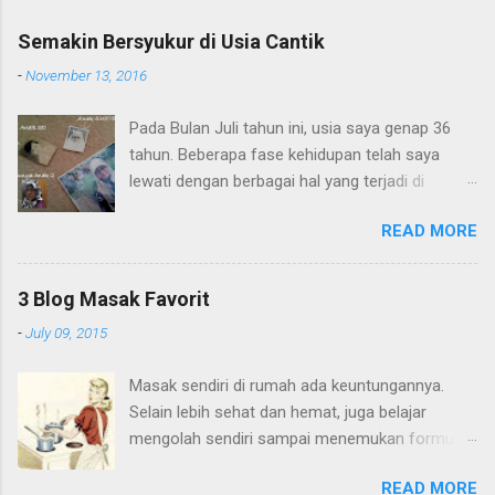
Semakin Bersyukur di Usia Cantik
-
November 13, 2016
Pada Bulan Juli tahun ini, usia saya genap 36
tahun. Beberapa fase kehidupan telah saya
lewati dengan berbagai hal yang terjadi di
dalamnya. Masa kanak-kanak saya di sebuah
READ MORE
desa kecil di Jawa Barat, sudah lewat. Pada
masa ini saya banyak main dengan teman
sebaya di sawah, serta memanjat pohon
3 Blog Masak Favorit
dengan kakak dan adik. Namun walau banyak
-
July 09, 2015
main prestasi akademik saya termasuk
lumayan, ranking di kelas kalau tidak pertama,
Masak sendiri di rumah ada keuntungannya.
ya kedua atau ketiga. Masa remaja saya yang
Selain lebih sehat dan hemat, juga belajar
penuh drama dan diisi dengan menulis
mengolah sendiri sampai menemukan formula
berlembar-lembar diary, juga sudah lewat. Dan
yang tepat untuk masakan sendiri. Waktu di
walau penuh drama, ternyata cerita pendek
READ MORE
rumah orangtua di kampong, saya suka nyoba-