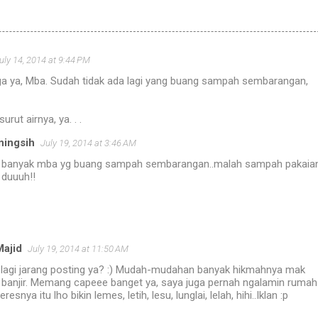
uly 14, 2014 at 9:44 PM
uga ya, Mba. Sudah tidak ada lagi yang buang sampah sembarangan,
rut airnya, ya. . .
ningsih
July 19, 2014 at 3:46 AM
 banyak mba yg buang sampah sembarangan..malah sampah pakaia
 duuuh!!
Majid
July 19, 2014 at 11:50 AM
. lagi jarang posting ya? :) Mudah-mudahan banyak hikmahnya mak
banjir. Memang capeee banget ya, saya juga pernah ngalamin rumah
resnya itu lho bikin lemes, letih, lesu, lunglai, lelah, hihi..Iklan :p