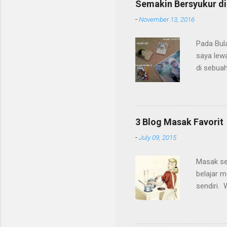
Semakin Bersyukur di
-
November 13, 2016
Pada Bula
saya lewa
di sebuah
dengan t
Namun wa
kelas kal
drama dan
3 Blog Masak Favorit
walau pe
-
July 09, 2015
saat masa
tempat ya
Masak sen
yang jau
belajar 
berada ju
sendiri.
berubah,
sendiri.
Saya mint
Pudingnya