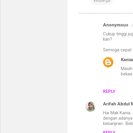
keluarga
Anonymous
J
C
Cukup tinggi j
o
kan?
m
Semoga cepat su
m
Kania
e
Masih
n
bekas
t
s
REPLY
Arifah Abdul 
Hai Mak Kania.
dengan adanya 
kebanjiran.. Bebe
REPLY