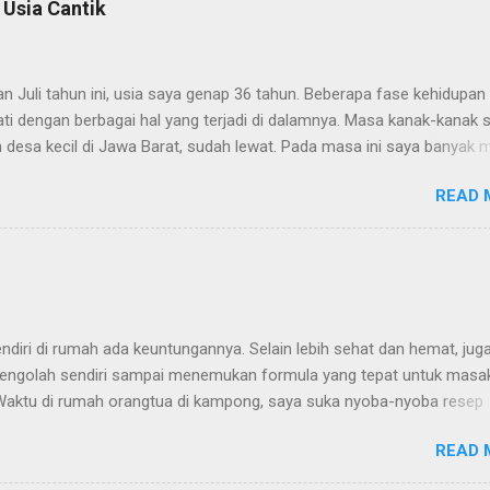
 Usia Cantik
n Juli tahun ini, usia saya genap 36 tahun. Beberapa fase kehidupan 
ti dengan berbagai hal yang terjadi di dalamnya. Masa kanak-kanak 
 desa kecil di Jawa Barat, sudah lewat. Pada masa ini saya banyak 
eman sebaya di sawah, serta memanjat pohon dengan kakak dan adi
READ 
lau banyak main prestasi akademik saya termasuk lumayan, ranking
au tidak pertama, ya kedua atau ketiga. Masa remaja saya yang penu
 diisi dengan menulis berlembar-lembar diary, juga sudah lewat. Da
nuh drama, ternyata cerita pendek pertama saya dimuat di media ce
 ini. Pada masa ini, prestasi akademik saya biasa saja karena sekol
ng lebih besar, sehingga banyak teman dari berbagai daerah di kota
diri di rumah ada keuntungannya. Selain lebih sehat dan hemat, jug
h lebih pintar. Masa usia 20-an dimana puncak kesehatan dan penam
mengolah sendiri sampai menemukan formula yang tepat untuk masa
ga sudah lewat. Prestasi akademik saya tetap biasa saja. Yang tidak
 Waktu di rumah orangtua di kampong, saya suka nyoba-nyoba resep
 saya tetap suka membaca dan ...
 Waktu SMA, saya pengen nyoba bikin pudding kentang resep dari tema
READ 
a uang sama ibu buat beli bahan-bahan. Hasilnya? Gagal total hehe.
 ngelumbruk aja gabisa berdiri, saya Cuma colek-colek aja, rasanya 