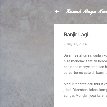
Rumah Maya Kan
Banjir Lagi..
-
July 11, 2014
Dalam setahun ini, sudah ku
bisa menolak saat air ber
berusaha menyelamatkan b
beres-beres setelah banjir s
Menurut berita dari mulut 
jebol. Ditambah, lokasi komp
sungai. Mungkin juga karen