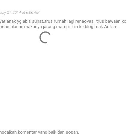
July 21, 2014 at 6:06 AM
awat anak yg abis sunat..trus rumah lagi renaovasi..trus bawaan ko
.hehe alasan.makanya jarang mampir nih ke blog mak Arifah..
nggalkan komentar yang baik dan sopan.