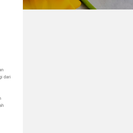
an
i dari
n
ah