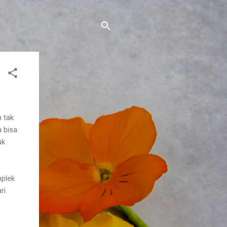
n tak
 bisa
uk
mplek
ri