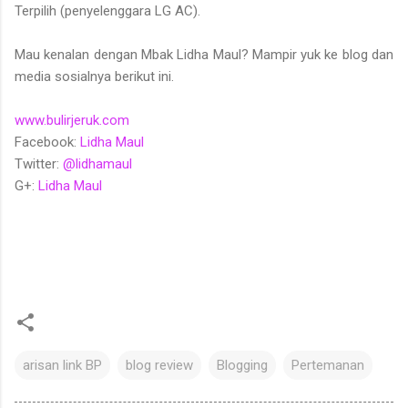
Terpilih (penyelenggara LG AC).
Mau kenalan dengan Mbak Lidha Maul? Mampir yuk ke blog dan
media sosialnya berikut ini.
www.bulirjeruk.com
Facebook:
Lidha Maul
Twitter:
@lidhamaul
G+:
Lidha Maul
arisan link BP
blog review
Blogging
Pertemanan