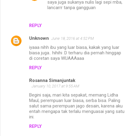
saya juga sukanya nulis lagi sepi mba,
lancarrr tanpa gangguan
REPLY
Unknown
June 18, 2016 at 4:52 PM
iyaaa nihh ibu yang luar biasa, kakak yang luar
biasa juga.. hihihi :D terharu dia pernah hinggap
di coretan saya WUAAAaaa
REPLY
Rosanna Simanjuntak
January 10, 2017 at 9:55 AM
Begini saja, mari kita sepakat, memang Lidha
Maul, perempuan luar biasa, serba bisa. Paling
salut sama perempuan jago desain, karena aku
entah mengapa tak terlalu menguasai yang satu
ini.
REPLY