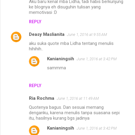
Aku baru kenal mba Lidha, tadi habis berkunjung
ke blognya eh disuguhin tulisan yang
memotivasi :D
REPLY
Deasy Maslianita
June 1, 2016 at 9:55 AM
aku suka quote mba Lidha tentang menulis
hihihih..
Kanianingsih
June 1, 2016 at 3:42 PM
sammma
REPLY
Ria Rochma
June 1, 2016 at 11:49 AM
Quotenya bagus. Dan sesuai memang
denganku, karena menulis tanpa suasana sepi
itu, hasilnya kurang bgs jadinya
Kanianingsih
June 1, 2016 at 3:42 PM