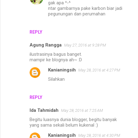
gak apa ^-^
ntar gambarnya pake karbon biar jadi
pegunungan dan perumahan
REPLY
Agung Rangga
May 27, 2016 at 9:28 PM
ilustrasinya bagus banget.
mampir ke blognya ah~ :D
Kanianingsih
May 28, 2016 at 4:27 PM
Silahkan
REPLY
Ida Tahmidah
May 28, 2016 at 7:25 AM
Begitu luasnya dunia blogger, begitu banyak
yang sama sekali belum kukenal :)
Kanianingsih
May 28, 2016 at 4:30 PM