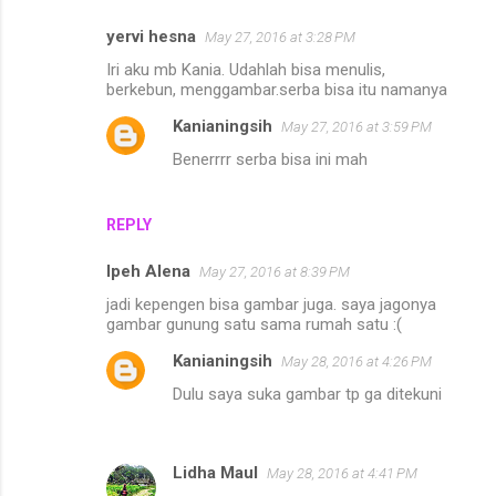
yervi hesna
May 27, 2016 at 3:28 PM
C
Iri aku mb Kania. Udahlah bisa menulis,
o
berkebun, menggambar.serba bisa itu namanya
m
Kanianingsih
May 27, 2016 at 3:59 PM
m
Benerrrr serba bisa ini mah
e
n
REPLY
t
s
Ipeh Alena
May 27, 2016 at 8:39 PM
jadi kepengen bisa gambar juga. saya jagonya
gambar gunung satu sama rumah satu :(
Kanianingsih
May 28, 2016 at 4:26 PM
Dulu saya suka gambar tp ga ditekuni
Lidha Maul
May 28, 2016 at 4:41 PM