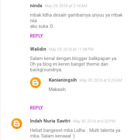
ninda
May 29, 2016 at 2:14 AM
mbak lidha desain gambarnya unyuu ya mbak
niia
aku suka :D
REPLY
Walidin
May 29, 2016 at 11:58 PM
Salam kenal dengan blogger balikpapan ya.
Oh ya blog ini keren banget theme dan
backgroundnya.
Kanianingsih
May 30, 2016 at 6:20 AM
Makasih
REPLY
Indah Nuria Savitri
May 30, 2016 at 6:32 PM
Hebat bangeeet mba Lidha .. Multi talenta ya
mba. Salam kenaaal :)