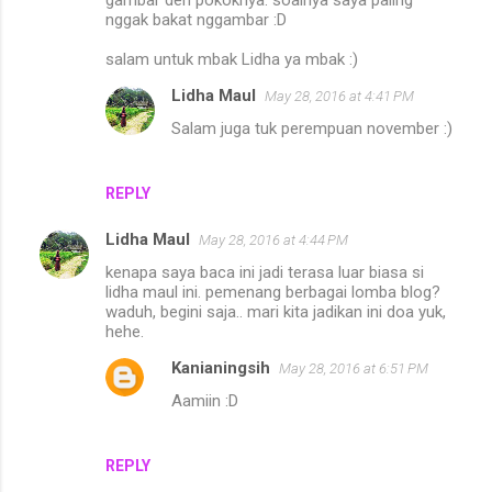
gambar deh pokoknya. soalnya saya paling
nggak bakat nggambar :D
salam untuk mbak Lidha ya mbak :)
Lidha Maul
May 28, 2016 at 4:41 PM
Salam juga tuk perempuan november :)
REPLY
Lidha Maul
May 28, 2016 at 4:44 PM
kenapa saya baca ini jadi terasa luar biasa si
lidha maul ini. pemenang berbagai lomba blog?
waduh, begini saja.. mari kita jadikan ini doa yuk,
hehe.
Kanianingsih
May 28, 2016 at 6:51 PM
Aamiin :D
REPLY