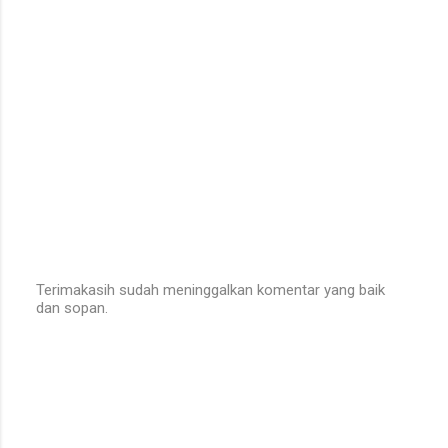
Terimakasih sudah meninggalkan komentar yang baik
dan sopan.
P
o
s
t
a
C
o
m