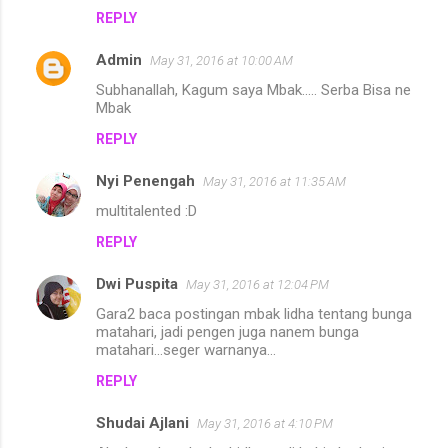
REPLY
Admin
May 31, 2016 at 10:00 AM
Subhanallah, Kagum saya Mbak..... Serba Bisa ne
Mbak
REPLY
Nyi Penengah
May 31, 2016 at 11:35 AM
multitalented :D
REPLY
Dwi Puspita
May 31, 2016 at 12:04 PM
Gara2 baca postingan mbak lidha tentang bunga
matahari, jadi pengen juga nanem bunga
matahari...seger warnanya...
REPLY
Shudai Ajlani
May 31, 2016 at 4:10 PM