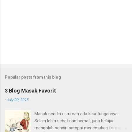
m
e
n
t
Popular posts from this blog
3 Blog Masak Favorit
-
July 09, 2015
Masak sendiri di rumah ada keuntungannya.
Selain lebih sehat dan hemat, juga belajar
mengolah sendiri sampai menemukan formula