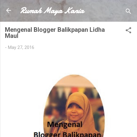
Rumah Maya Kania
Skip to main content
Mengenal Blogger Balikpapan Lidha
Maul
-
May 27, 2016