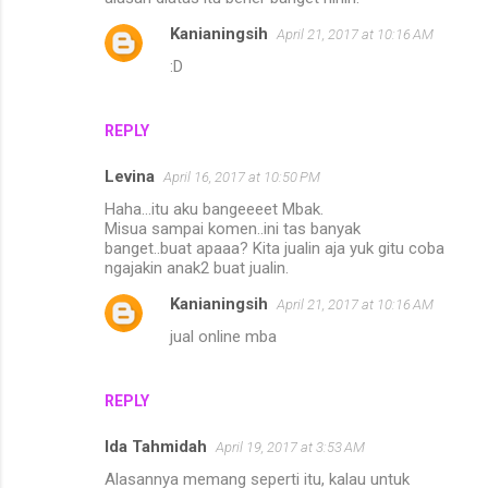
Kanianingsih
April 21, 2017 at 10:16 AM
:D
REPLY
Levina
April 16, 2017 at 10:50 PM
Haha...itu aku bangeeeet Mbak.
Misua sampai komen..ini tas banyak
banget..buat apaaa? Kita jualin aja yuk gitu coba
ngajakin anak2 buat jualin.
Kanianingsih
April 21, 2017 at 10:16 AM
jual online mba
REPLY
Ida Tahmidah
April 19, 2017 at 3:53 AM
Alasannya memang seperti itu, kalau untuk