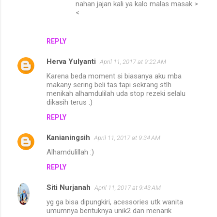
nahan jajan kali ya kalo malas masak >
t
<
s
REPLY
Herva Yulyanti
April 11, 2017 at 9:22 AM
Karena beda moment si biasanya aku mba
makany sering beli tas tapi sekrang stlh
menikah alhamdulilah uda stop rezeki selalu
dikasih terus :)
REPLY
Kanianingsih
April 11, 2017 at 9:34 AM
Alhamdulillah :)
REPLY
Siti Nurjanah
April 11, 2017 at 9:43 AM
yg ga bisa dipungkiri, acessories utk wanita
umumnya bentuknya unik2 dan menarik