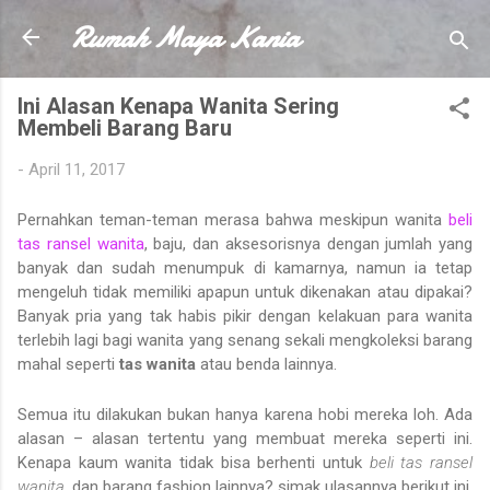
Rumah Maya Kania
Skip to main content
Ini Alasan Kenapa Wanita Sering
Membeli Barang Baru
-
April 11, 2017
Pernahkan teman-teman merasa bahwa meskipun wanita
beli
tas ransel wanita
, baju, dan aksesorisnya dengan jumlah yang
banyak dan sudah menumpuk di kamarnya, namun ia tetap
mengeluh tidak memiliki apapun untuk dikenakan atau dipakai?
Banyak pria yang tak habis pikir dengan kelakuan para wanita
terlebih lagi bagi wanita yang senang sekali mengkoleksi barang
mahal seperti
tas wanita
atau benda lainnya.
Semua itu dilakukan bukan hanya karena hobi mereka loh. Ada
alasan – alasan tertentu yang membuat mereka seperti ini.
Kenapa kaum wanita tidak bisa berhenti untuk
beli tas ransel
wanita
, dan barang fashion lainnya? simak ulasannya berikut ini.