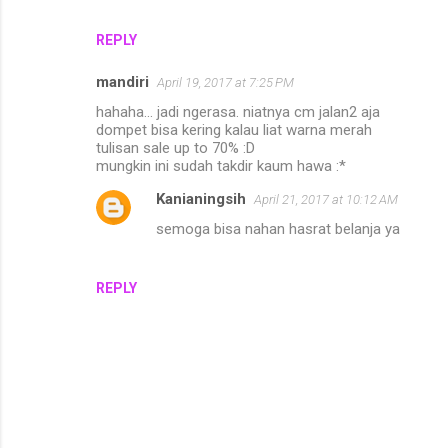
REPLY
mandiri
April 19, 2017 at 7:25 PM
hahaha... jadi ngerasa. niatnya cm jalan2 aja
dompet bisa kering kalau liat warna merah
tulisan sale up to 70% :D
mungkin ini sudah takdir kaum hawa :*
Kanianingsih
April 21, 2017 at 10:12 AM
semoga bisa nahan hasrat belanja ya
REPLY