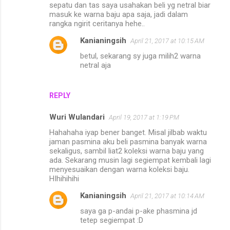
sepatu dan tas saya usahakan beli yg netral biar
masuk ke warna baju apa saja, jadi dalam
rangka ngirit ceritanya hehe..
Kanianingsih
April 21, 2017 at 10:15 AM
betul, sekarang sy juga milih2 warna
netral aja
REPLY
Wuri Wulandari
April 19, 2017 at 1:19 PM
Hahahaha iyap bener banget. Misal jilbab waktu
jaman pasmina aku beli pasmina banyak warna
sekaligus, sambil liat2 koleksi warna baju yang
ada. Sekarang musin lagi segiempat kembali lagi
menyesuaikan dengan warna koleksi baju.
HIhihihihi
Kanianingsih
April 21, 2017 at 10:14 AM
saya ga p-andai p-ake phasmina jd
tetep segiempat :D