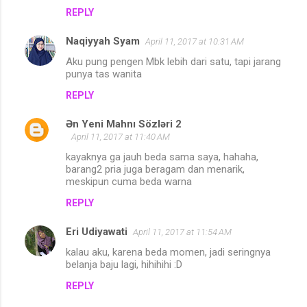
REPLY
Naqiyyah Syam
April 11, 2017 at 10:31 AM
Aku pung pengen Mbk lebih dari satu, tapi jarang
punya tas wanita
REPLY
Ən Yeni Mahnı Sözləri 2
April 11, 2017 at 11:40 AM
kayaknya ga jauh beda sama saya, hahaha,
barang2 pria juga beragam dan menarik,
meskipun cuma beda warna
REPLY
Eri Udiyawati
April 11, 2017 at 11:54 AM
kalau aku, karena beda momen, jadi seringnya
belanja baju lagi, hihihihi :D
REPLY