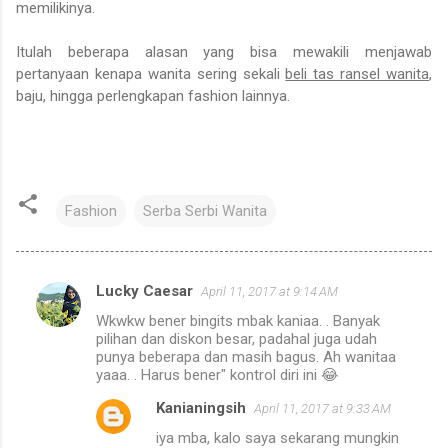
memilikinya.
Itulah beberapa alasan yang bisa mewakili menjawab
pertanyaan kenapa wanita sering sekali
beli tas ransel wanita
,
baju, hingga perlengkapan fashion lainnya.
Fashion
Serba Serbi Wanita
Lucky Caesar
April 11, 2017 at 9:14 AM
C
Wkwkw bener bingits mbak kaniaa. . Banyak
o
pilihan dan diskon besar, padahal juga udah
m
punya beberapa dan masih bagus. Ah wanitaa
yaaa. . Harus bener" kontrol diri ini 😂
m
Kanianingsih
April 11, 2017 at 9:33 AM
e
iya mba, kalo saya sekarang mungkin
n