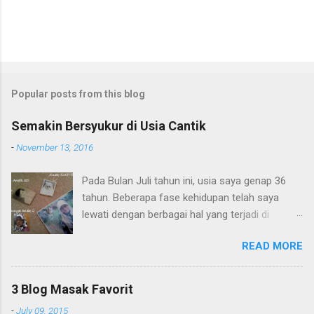
Popular posts from this blog
Semakin Bersyukur di Usia Cantik
-
November 13, 2016
Pada Bulan Juli tahun ini, usia saya genap 36
tahun. Beberapa fase kehidupan telah saya
lewati dengan berbagai hal yang terjadi di
dalamnya. Masa kanak-kanak saya di sebuah
READ MORE
desa kecil di Jawa Barat, sudah lewat. Pada
masa ini saya banyak main dengan teman
sebaya di sawah, serta memanjat pohon
3 Blog Masak Favorit
dengan kakak dan adik. Namun walau banyak
-
July 09, 2015