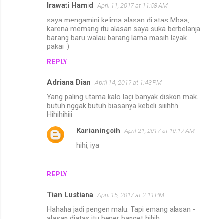
Irawati Hamid
April 11, 2017 at 11:58 AM
saya mengamini kelima alasan di atas Mbaa,
karena memang itu alasan saya suka berbelanja
barang baru walau barang lama masih layak
pakai :)
REPLY
Adriana Dian
April 14, 2017 at 1:43 PM
Yang paling utama kalo lagi banyak diskon mak,
butuh nggak butuh biasanya kebeli siiihhh.
Hihihihiii
Kanianingsih
April 21, 2017 at 10:17 AM
hihi, iya
REPLY
Tian Lustiana
April 15, 2017 at 2:11 PM
Hahaha jadi pengen malu. Tapi emang alasan -
alasan diatas itu bener banget hihih.