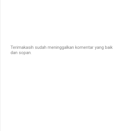
Terimakasih sudah meninggalkan komentar yang baik
dan sopan.
P
o
s
t
a
C
o
m
m
e
n
t