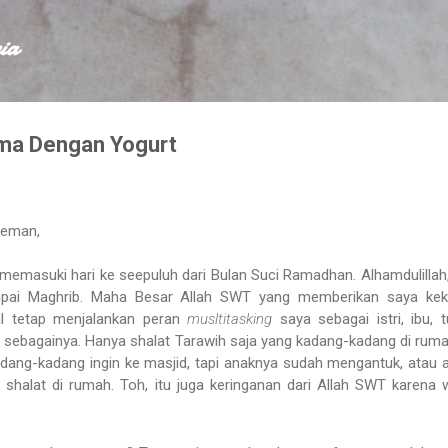
Skip to main content
ia
ma Dengan Yogurt
teman,
h memasuki hari ke seepuluh dari Bulan Suci Ramadhan. Alhamdulillah
pai Maghrib. Maha Besar Allah SWT yang memberikan saya kek
l tetap menjalankan peran
musltitasking
saya sebagai istri, ibu, 
 sebagainya. Hanya shalat Tarawih saja yang kadang-kadang di rum
Kadang-kadang ingin ke masjid, tapi anaknya sudah mengantuk, atau 
ya shalat di rumah. Toh, itu juga keringanan dari Allah SWT karena 