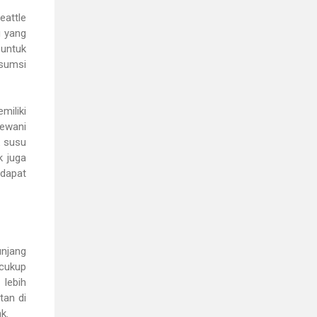
eattle
g yang
 untuk
nsumsi
miliki
hewani
k susu
k juga
dapat
njang
 cukup
 lebih
tan di
k.