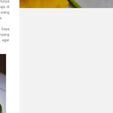
atunya
aja di
 siang
a.
. Saya
enyang
, agar