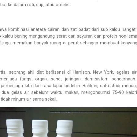
t ke dalam roti, sup, atau omelet.
hwa kombinasi anatara cairan dan zat padat dari sup kaldu hangat
kaldu bening mengandung serat dari sayuran dan protein non lema
at juga memakan banyak ruang di perut sehingga membuat kenyang
is, seorang ahli diet berlisensi di Harrison, New York, egelas air
enjaga fungsi organ, sendi, jaringan, dan sistem pencernaan 
uga menjaga kita dari rasa lapar berlebih. Bahkan, satu studi menun
dua gelas air sebelum waktu makan, mengonsumsi 75-90 kalori 
 tidak minum air sama sekali.