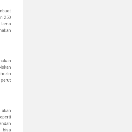
embuat
an 250
h lama
enakan
emukan
iskan
hrelin
 perut
 akan
eperti
rendah
 bisa