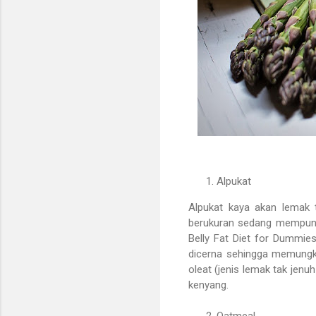
Alpukat
Alpukat kaya akan lemak t
berukuran sedang mempunya
Belly Fat Diet for Dummie
dicerna sehingga memungki
oleat (jenis lemak tak jenu
kenyang.
Oatmeal