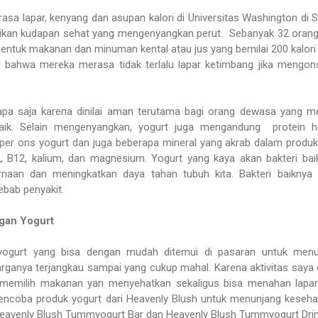
rasa lapar, kenyang dan asupan kalori di Universitas Washington di S
adikan kudapan sehat yang mengenyangkan perut. Sebanyak 32 oran
am bentuk makanan dan minuman kental atau jus yang bernilai 200 kalori
 bahwa mereka merasa tidak terlalu lapar ketimbang jika mengo
apa saja karena dinilai aman terutama bagi orang dewasa yang me
baik. Selain mengenyangkan, yogurt juga mengandung
protein 
per ons yogurt dan juga beberapa mineral yang akrab dalam produ
2
, B12, kalium, dan magnesium. Yogurt yang kaya akan bakteri bai
naan dan meningkatkan daya tahan tubuh kita. Bakteri baiknya 
ebab penyakit.
gan Yogurt
yogurt yang bisa dengan mudah ditemui di pasaran untuk menu
harganya terjangkau sampai yang cukup mahal. Karena aktivitas saya
 memilih makanan yan menyehatkan sekaligus bisa menahan lapar
mencoba produk yogurt dari Heavenly Blush untuk menunjang keseha
 Heavenly Blush Tummyogurt Bar dan Heavenly Blush Tummyogurt Drin