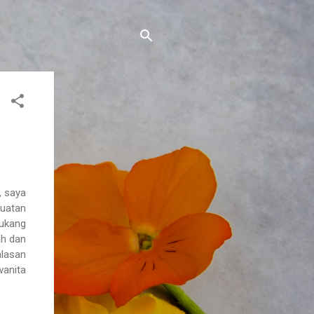
, saya
uatan
tukang
ah dan
alasan
wanita