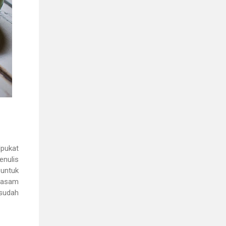
lpukat
enulis
 untuk
a asam
 sudah