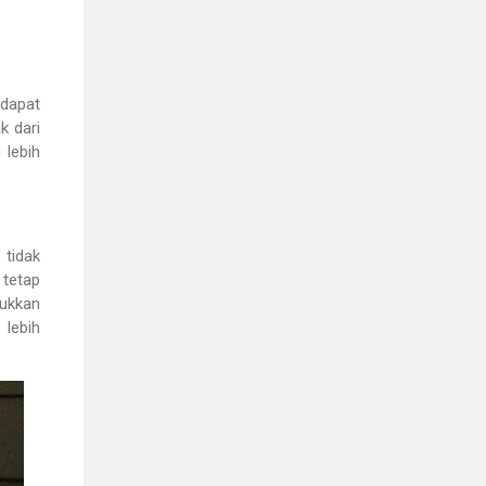
 dapat
k dari
 lebih
 tidak
tetap
jukkan
lebih