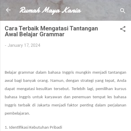
Rumah Maya Kania
Skip to main content
Cara Terbaik Mengatasi Tantangan
Awal Belajar Grammar
-
January 17, 2024
Belajar grammar dalam bahasa Inggris mungkin menjadi tantangan
awal bagi banyak orang. Namun, dengan strategi yang tepat, Anda
dapat mengatasi kesulitan tersebut. Terlebih lagi, pemilihan kursus
bahasa Inggris untuk karyawan dan penemuan tempat les bahasa
Inggris terbaik di Jakarta menjadi faktor penting dalam perjalanan
pembelajaran.
1. Identifikasi Kebutuhan Pribadi