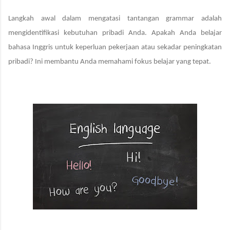
Langkah awal dalam mengatasi tantangan grammar adalah
mengidentifikasi kebutuhan pribadi Anda. Apakah Anda belajar
bahasa Inggris untuk keperluan pekerjaan atau sekadar peningkatan
pribadi? Ini membantu Anda memahami fokus belajar yang tepat.