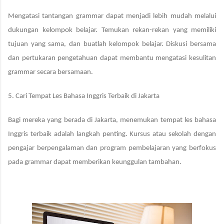
Mengatasi tantangan grammar dapat menjadi lebih mudah melalui
dukungan kelompok belajar. Temukan rekan-rekan yang memiliki
tujuan yang sama, dan buatlah kelompok belajar. Diskusi bersama
dan pertukaran pengetahuan dapat membantu mengatasi kesulitan
grammar secara bersamaan.
5. Cari Tempat Les Bahasa Inggris Terbaik di Jakarta
Bagi mereka yang berada di Jakarta, menemukan tempat les bahasa
Inggris terbaik adalah langkah penting. Kursus atau sekolah dengan
pengajar berpengalaman dan program pembelajaran yang berfokus
pada grammar dapat memberikan keunggulan tambahan.