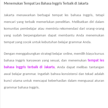
Menemukan Tempat Les Bahasa Inggris Terbaik di Jakarta
Jakarta menawarkan berbagai tempat les bahasa Inggris, tetapi
mencari yang terbaik memerlukan penelitian. Melibatkan diri dalam
komunitas pembelajar atau meminta rekomendasi dari orang-orang
yang sudah berpengalaman dapat membantu Anda menemukan
tempat yang cocok untuk kebutuhan belajar grammar Anda.
Dengan menggabungkan strategi belajar online, memilih biaya kursus
bahasa Inggris karyawan yang sesuai, dan menemukan
tempat les
bahasa Inggris terbaik di Jakarta
, Anda dapat melibas tantangan
awal belajar grammar. Ingatlah bahwa konsistensi dan tekad adalah
kunci utama untuk mencapai keberhasilan dalam menguasai aturan
grammar bahasa Inggris.