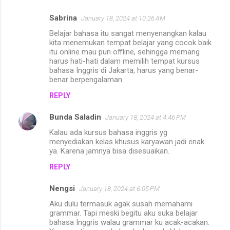
Sabrina
January 18, 2024 at 10:26 AM
Belajar bahasa itu sangat menyenangkan kalau
kita menemukan tempat belajar yang cocok baik
itu online mau pun offline, sehingga memang
harus hati-hati dalam memilih tempat kursus
bahasa Inggris di Jakarta, harus yang benar-
benar berpengalaman
REPLY
Bunda Saladin
January 18, 2024 at 4:46 PM
Kalau ada kursus bahasa inggris yg
menyediakan kelas khusus karyawan jadi enak
ya. Karena jamnya bisa disesuaikan.
REPLY
Nengsi
January 18, 2024 at 6:05 PM
Aku dulu termasuk agak susah memahami
grammar. Tapi meski begitu aku suka belajar
bahasa Inggris walau grammar ku acak-acakan.