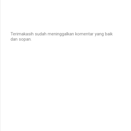
Terimakasih sudah meninggalkan komentar yang baik
dan sopan.
P
o
s
t
a
C
o
m
m
e
n
t