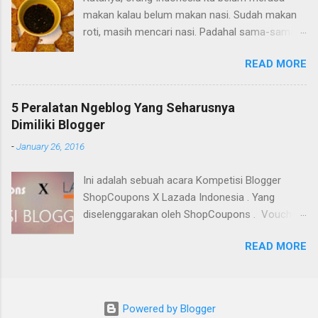
colek-colek aja, rasanya sih enak. Tapi kalau
makan kalau belum makan nasi. Sudah makan
penampakannya mengerikan, ga ada yang mau
roti, masih mencari nasi. Padahal sama-sama
makan. Sejak itu, ga berani nyoba-nyoba masak
karbohidrat. Nasi memang makanan pokok
lagi di rumah. Kata ibu, biar ibu aja yang masak.
READ MORE
masyarakat kita di Indonesia. Nasi nikmat
Saya disuruh jaga warung saja.
disantap dengan masakan apapun, walaupun
cuma satu jenis lauk. Ini dia 3 teman duet nasi
5 Peralatan Ngeblog Yang Seharusnya
yang nikmat dan khas Indonesia versi saya:
Dimiliki Blogger
-
January 26, 2016
Ini adalah sebuah acara Kompetisi Blogger
ShopCoupons X Lazada Indonesia . Yang
diselenggarakan oleh ShopCoupons . Voucher
Lazada disponsori oleh Lazada Indonesia.
READ MORE
Menulis di blog kini banyak dimanfaatkan
blogger untuk tak sekedar menulis curhatan.
Tapi juga lebih dari itu, untuk berbagi informasi
dan ilmu, serta mengais rejeki. Dunia blogging
Powered by Blogger
juga sekarang banyak dilirik brand untuk