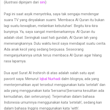
(ilustrasi dipinjam dari
sini
)
Pagi ini saat asyik menyetrika, saya tak sengaja mendengar
suara TV yang dinyalakan suami. 'Membaca Al Quran itu bukan
lagi suatu kewajiban, melainkan kebutuhan'. Begitu kira-kira
bunyinya. Ya, saya sangat membenarkannya. Al Quran itu
adalah obat. Seringkali saat hati gundah, Al Quran lah yang
menenangkannya. Dulu waktu kecil saya mendapat suatu cerita.
Ada anak kecil yang sedang berpuasa. Seseorang
menganjurkannya untuk terus membaca Al Quran agar hilang
rasa laparnya.
Dua ayat Surat Al Inshiroh di atas adalah salah satu ayat
pavorit saya. Menurut
Iqbal Nurhadi
dalm blognya, ada yang
menterjemahkan ayat tersebut menggunakan kata 'setelah' dan
ada yang menggunakan kata 'bersama'(bersama kesulitan ada
kemudahan, dan seterusnya). Terjemahan dalam bahasa
Indonesia umumnya menggunakan kata 'setelah', sedang kan
dalam bahasa Inggris menggunakan kata 'with'.