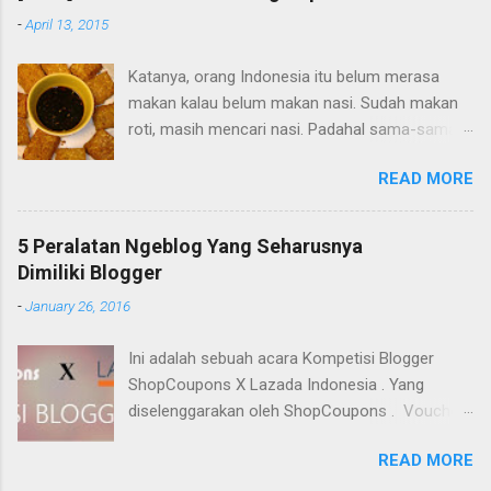
Saya minta uang sama ibu buat beli bahan-
-
April 13, 2015
bahan. Hasilnya? Gagal total hehe. Pudingnya
ngelumbruk aja gabisa berdiri, saya Cuma
Katanya, orang Indonesia itu belum merasa
colek-colek aja, rasanya sih enak. Tapi kalau
makan kalau belum makan nasi. Sudah makan
penampakannya mengerikan, ga ada yang mau
roti, masih mencari nasi. Padahal sama-sama
makan. Sejak itu, ga berani nyoba-nyoba masak
karbohidrat. Nasi memang makanan pokok
lagi di rumah. Kata ibu, biar ibu aja yang masak.
READ MORE
masyarakat kita di Indonesia. Nasi nikmat
Saya disuruh jaga warung saja.
disantap dengan masakan apapun, walaupun
cuma satu jenis lauk. Ini dia 3 teman duet nasi
5 Peralatan Ngeblog Yang Seharusnya
yang nikmat dan khas Indonesia versi saya:
Dimiliki Blogger
-
January 26, 2016
Ini adalah sebuah acara Kompetisi Blogger
ShopCoupons X Lazada Indonesia . Yang
diselenggarakan oleh ShopCoupons . Voucher
Lazada disponsori oleh Lazada Indonesia.
READ MORE
Menulis di blog kini banyak dimanfaatkan
blogger untuk tak sekedar menulis curhatan.