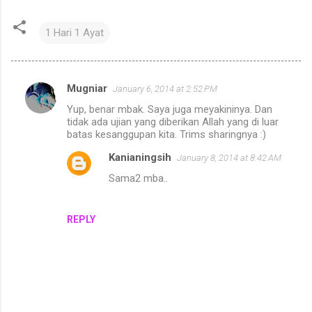
1 Hari 1 Ayat
Mugniar
January 6, 2014 at 2:52 PM
C
Yup, benar mbak. Saya juga meyakininya. Dan
o
tidak ada ujian yang diberikan Allah yang di luar
m
batas kesanggupan kita. Trims sharingnya :)
m
Kanianingsih
January 8, 2014 at 8:42 AM
e
Sama2 mba..
n
t
REPLY
s