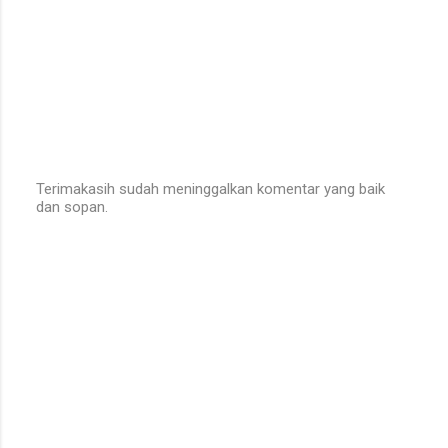
Terimakasih sudah meninggalkan komentar yang baik
dan sopan.
P
o
s
t
a
C
o
m
m
e
n
t