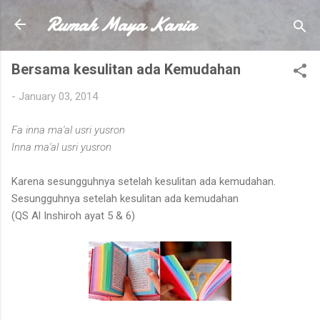
Rumah Maya Kania
Skip to main content
Bersama kesulitan ada Kemudahan
-
January 03, 2014
Fa inna ma'al usri yusron
Inna ma'al usri yusron
Karena sesungguhnya setelah kesulitan ada kemudahan.
Sesungguhnya setelah kesulitan ada kemudahan
(QS Al Inshiroh ayat 5 & 6)