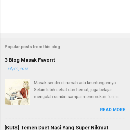
Popular posts from this blog
3 Blog Masak Favorit
-
July 09, 2015
Masak sendiri di rumah ada keuntungannya.
Selain lebih sehat dan hemat, juga belajar
mengolah sendiri sampai menemukan formula
yang tepat untuk masakan sendiri. Waktu di
READ MORE
rumah orangtua di kampong, saya suka nyoba-
nyoba resep sendiri. Waktu SMA, saya pengen
nyoba bikin pudding kentang resep dari teman.
[KUIS] Temen Duet Nasi Yang Super Nikmat