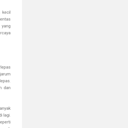
 kecil
entas
k yang
ercaya
rlepas
 jarum
lepas.
ah dan
banyak
 lagi.
eperti