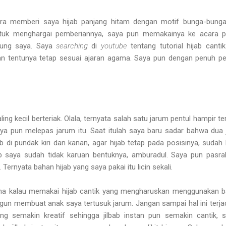
ara memberi saya hijab panjang hitam dengan motif bunga-bunga
Untuk menghargai pemberiannya, saya pun memakainya ke acara p
lung saya. Saya
searching
di
youtube
tentang tutorial hijab canti
n tentunya tetap sesuai ajaran agama. Saya pun dengan penuh p
ing kecil berteriak. Olala, ternyata salah satu jarum pentul hampir te
a pun melepas jarum itu. Saat itulah saya baru sadar bahwa dua
 di pundak kiri dan kanan, agar hijab tetap pada posisinya, sudah 
ab saya sudah tidak karuan bentuknya, amburadul. Saya pun pasr
Ternyata bahan hijab yang saya pakai itu licin sekali.
auma kalau memakai hijab cantik yang mengharuskan menggunakan 
gun membuat anak saya tertusuk jarum. Jangan sampai hal ini terjadi
ng semakin kreatif sehingga jilbab instan pun semakin cantik, s