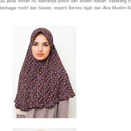
lu jilbab instan itu warnanya polos dan sedikit hiasan. Sekarang 
berbagai motif dan hiasan, seperti Berries hijab dan Aira Muslim Ba