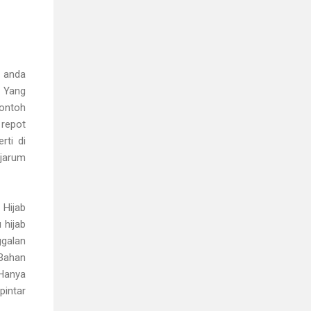
, anda
Yang
contoh
 repot
rti di
 jarum
 Hijab
 hijab
ggalan
Bahan
 Hanya
pintar