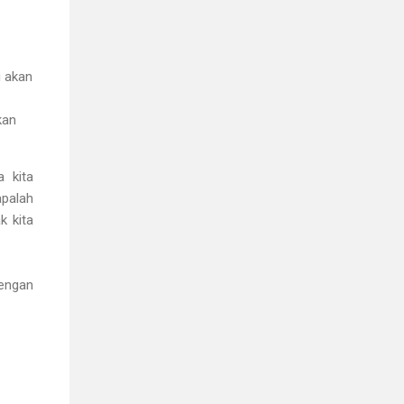
g akan
kan
a kita
apalah
k kita
dengan