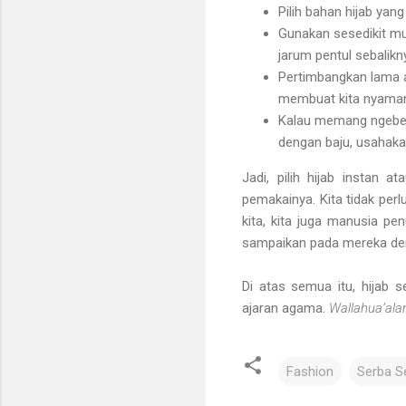
Pilih bahan hijab yang
Gunakan sesedikit mun
jarum pentul sebalikn
Pertimbangkan lama a
membuat kita nyaman
Kalau memang ngebet 
dengan baju, usahaka
Jadi, pilih hijab instan a
pemakainya. Kita tidak pe
kita, kita juga manusia pe
sampaikan pada mereka den
Di atas semua itu, hijab 
ajaran agama.
Wallahua’ala
Fashion
Serba S