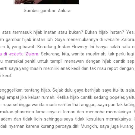
Sumber gambar: Zalora
i atas termasuk hijab instan atau bukan? Bukan hijab instan? Yes
lah gambar hijab instan loh. Saya menemukannya di
website
Zalora
.
eruti, yang bawah Kerudung Instan Flowery. Ini hanya salah satu 
da di
website
Zalora
. Sekarang, kita, wanita muslimah, tak perlu lagi
tau memakai peniti untuk tampil menawan dengan hijab cantik sepe
erti saya yang masih memiliki anak kecil dan tak mau repot dengan
kecil.
ggelikan tentang hijab. Sejak dulu gaya berhijab saya itu-itu saja.
egi empat jika keluar rumah. Ketika hijab cantik sedang popeler, yaitu
n rupa sehingga wanita muslimah terlihat anggun, saya pun tak ketin
emukan phasmina lama saya di lemari dan mencoba memakainya. 
adem dan tidak licin sehingga saya tidak kesulitan memakainya.
tidak nyaman karena kurang percaya diri. Mungkin, saya juga kurang 