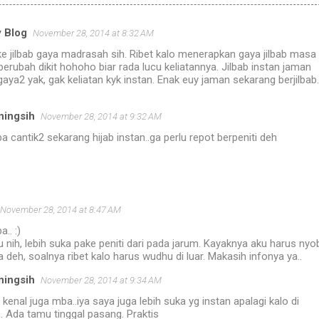
 Blog
November 28, 2014 at 8:32 AM
e jilbab gaya madrasah sih. Ribet kalo menerapkan gaya jilbab masa
i berubah dikit hohoho biar rada lucu keliatannya. Jilbab instan jaman
ya2 yak, gak keliatan kyk instan. Enak euy jaman sekarang berjilbab.
ningsih
November 28, 2014 at 9:32 AM
a cantik2 sekarang hijab instan..ga perlu repot berpeniti deh
November 28, 2014 at 8:47 AM
.. :)
nih, lebih suka pake peniti dari pada jarum. Kayaknya aku harus nyo
a deh, soalnya ribet kalo harus wudhu di luar. Makasih infonya ya..
ningsih
November 28, 2014 at 9:34 AM
kenal juga mba..iya saya juga lebih suka yg instan apalagi kalo di
 Ada tamu tinggal pasang. Praktis