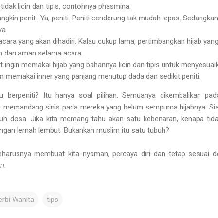
 tidak licin dan tipis, contohnya phasmina.
gkin peniti. Ya, peniti. Peniti cenderung tak mudah lepas. Sedangkan
ya.
cara yang akan dihadiri. Kalau cukup lama, pertimbangkan hijab yan
 dan aman selama acara.
ingin memakai hijab yang bahannya licin dan tipis untuk menyesuai
n memakai inner yang panjang menutup dada dan sedikit peniti.
tau berpeniti? Itu hanya soal pilihan. Semuanya dikembalikan pad
rlu memandang sinis pada mereka yang belum sempurna hijabnya. Si
nuh dosa. Jika kita memang tahu akan satu kebenaran, kenapa tida
gan lemah lembut. Bukankah muslim itu satu tubuh?
seharusnya membuat kita nyaman, percaya diri dan tetap sesuai 
m.
erbi Wanita
tips