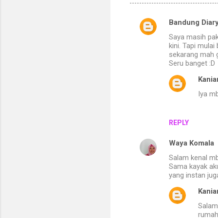
Bandung Diary
C
Saya masih pak
o
kini. Tapi mula
m
sekarang mah ga
Seru banget :D
m
Kania
e
Iya mb
n
t
s
REPLY
Waya Komala
Salam kenal mba
Sama kayak aku 
yang instan jug
Kania
Salam 
rumah.