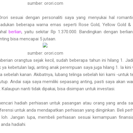
sumber: orori.com
 Orori sesuai dengan personaliti saya yang menyukai hal romant
madukan beberapa warna emas seperti Rose Gold, Yellow Gold & 
ahal
berlian
, yaitu sekitar Rp 1.370.000. Bandingkan dengan berlia
ting bisa mencapai 5 jutaan.
sumber: orori.com
berian orangtua sejak kecil, sudah beberapa tahun ini hilang 1. Jad
 ya kebetulan lagi, anting anak perempuan saya juga hilang 1. Ia kin
nga sebelah kanan. Akibatnya, lubang telinga sebelah kiri kami -untuk 
p. Andai saja saya memiliki sepasang anting, pasti saya akan wa
alaupun nanti tidak dipakai, bisa disimpan untuk investasi.
ncari hadiah perhiasan untuk pasangan atau orang yang anda sa
referensi untuk anda mendapatkan perhiasan yang diinginkan. Beli per
il loh. Jangan lupa, membeli perhiasan sesuai kemampuan finansi
 anda hadiahi.