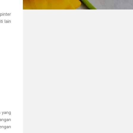
pinter
i lain
s yang
sangan
cengan