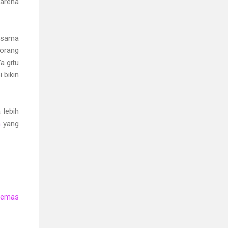
karena
, sama
orang
a gitu
 bikin
 lebih
n
yang
emas