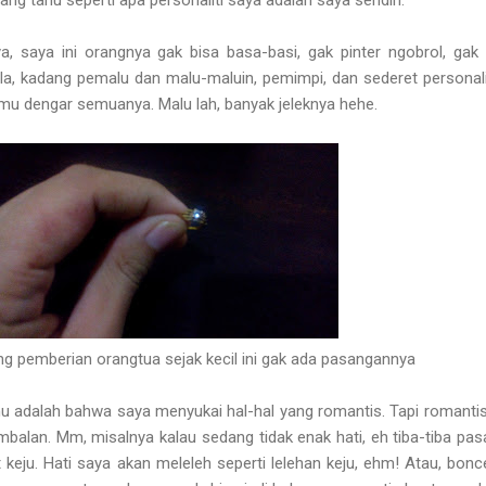
, saya ini orangnya gak bisa basa-basi, gak pinter ngobrol, gak 
a, kadang pemalu dan malu-maluin, pemimpi, dan sederet personalit
amu dengar semuanya. Malu lah, banyak jeleknya hehe.
ing pemberian orangtua sejak kecil ini gak ada pasangannya
u adalah bahwa saya menyukai hal-hal yang romantis. Tapi romanti
balan. Mm, misalnya kalau sedang tidak enak hati, eh tiba-tiba pa
 keju. Hati saya akan meleleh seperti lelehan keju, ehm! Atau, bon