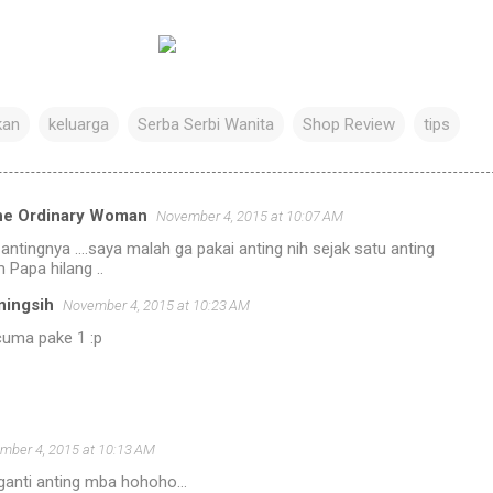
kan
keluarga
Serba Serbi Wanita
Shop Review
tips
The Ordinary Woman
November 4, 2015 at 10:07 AM
ntingnya ....saya malah ga pakai anting nih sejak satu anting
 Papa hilang ..
ningsih
November 4, 2015 at 10:23 AM
cuma pake 1 :p
mber 4, 2015 at 10:13 AM
ganti anting mba hohoho...