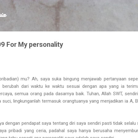
Skip to main content
ia
09 For My personality
epribadian) mu? Ah, saya suka bingung menjawab pertanyaan sepert
a berubah dari waktu ke waktu sesuai dengan apa yang ia terim
rcaya, semua orang pada dasarnya baik. Tuhan, Allah SWT, sendir
ya suci, lingkunganlah termasuk orangtuanya yang menjadikan ia A, B
a dengan pendapat saya tentang diri saya sendiri pasti tidak selalu
saya pribadi yang ceria, padahal saya hanya berusaha menyembu
ang tahu seperti apa personaliti saya adalah saya sendiri.