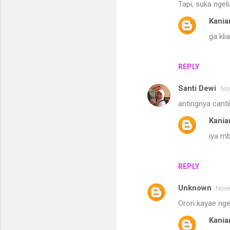
Tapi, suka ngel
Kania
ga kli
REPLY
Santi Dewi
Nov
antingnya cantik
Kania
iya m
REPLY
Unknown
Nove
Orori kayae nge
Kania