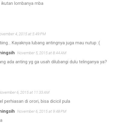
, ikutan lombanya mba
ovember 4, 2015 at 5:49 PM
iing... Kayaknya lubang antingnya juga mau nutup :(
ningsih
November 5, 2015 at 8:44 AM
ng ada anting yg ga usah dilubangi dulu telinganya ya?
November 6, 2015 at 11:33 AM
perhiasan di orori, bisa dicicil pula
ningsih
November 6, 2015 at 9:48 PM
sa