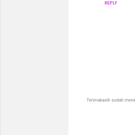
REPLY
Terimakasih sudah meni
P
o
s
t
a
C