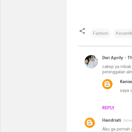
Fashion
Kecanti
Dwi Aprily - 
C
cakep ya mbak a
o
peninggalan alm
m
Kania
m
saya 
e
n
REPLY
t
s
Handriati
Nove
Aku ga pernah 