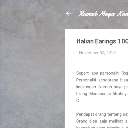
Rumah Maya Kan
Italian Earings 10
-
November 04, 2015
Seperti apa personaliti (k
Personaliti seseorang bis
lingkungan. Namun saya pe
bilang. Manusia itu fitrahn
C.
Pendapat orang tentang say
Orang bisa saja melihat 
kesedihan saya, misalnya. Y