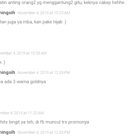
iatin anting orang2 yg menggantung2 gitu, keknya cakep hehhe...
ningsih
November 4, 2015 at 10:23 AM
atan juga ya mba, kan pake hijab :)
ember 4, 2015 at 10:53 AM
 :)
ningsih
November 4, 2015 at 12:05 PM
ba ada 3 warna goldnya
mber 4, 2015 at 11:22 AM
hits bingit ya teh, di fb muncul trs promonya
ningsih
November 4, 2015 at 12:05 PM