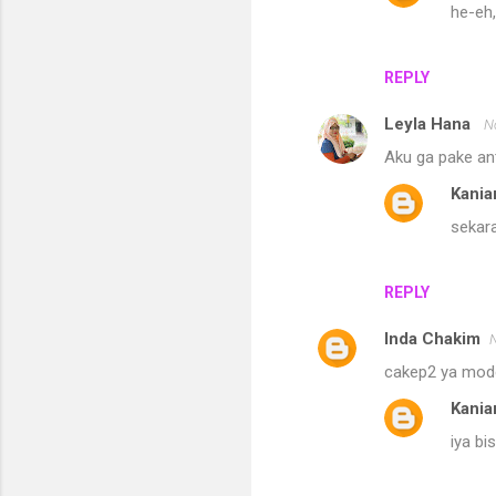
he-eh
REPLY
Leyla Hana
N
Aku ga pake ant
Kania
sekara
REPLY
Inda Chakim
cakep2 ya model 
Kania
iya bi