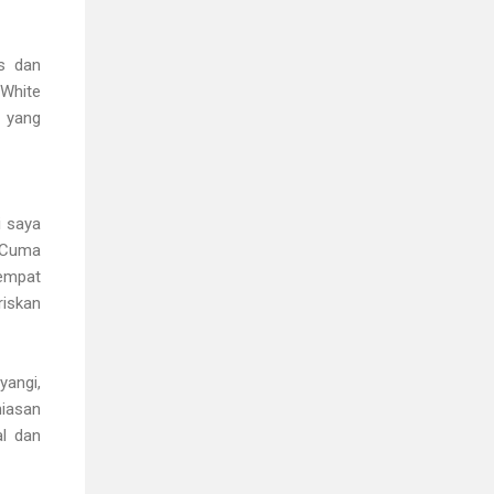
is dan
White
n yang
i saya
i Cuma
tempat
riskan
yangi,
hiasan
al dan