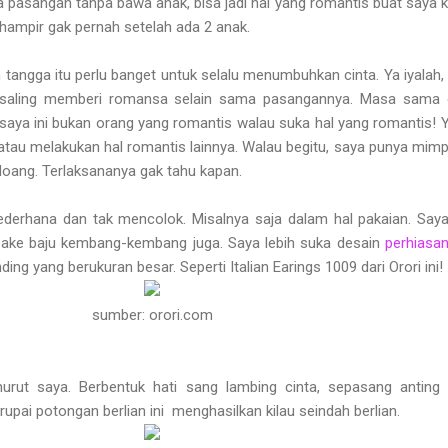
 pasangan tanpa bawa anak, bisa jadi hal yang romantis buat saya 
 hampir gak pernah setelah ada 2 anak.
angga itu perlu banget untuk selalu menumbuhkan cinta. Ya iyalah
n saling memberi romansa selain sama pasangannya. Masa sama 
 saya ini bukan orang yang romantis walau suka hal yang romantis! Y
atau melakukan hal romantis lainnya. Walau begitu, saya punya mimpi
 doang. Terlaksananya gak tahu kapan.
ederhana dan tak mencolok. Misalnya saja dalam hal pakaian. Saya
pake baju kembang-kembang juga. Saya lebih suka desain
perhiasa
ng yang berukuran besar. Seperti Italian Earings 1009 dari Orori ini!
sumber: orori.com
urut saya. Berbentuk hati sang lambing cinta, sepasang anting
upai potongan berlian ini
menghasilkan kilau seindah berlian.