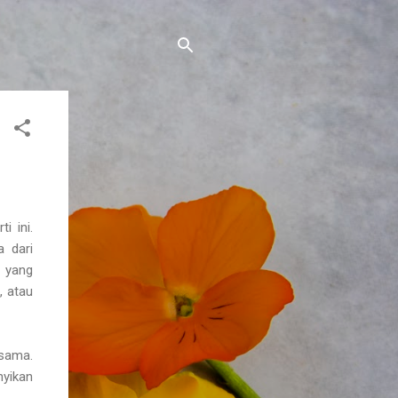
i ini.
a dari
i yang
, atau
 sama.
nyikan