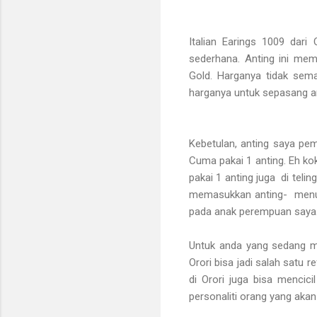
Italian Earings 1009 dari
sederhana. Anting ini me
Gold. Harganya tidak sem
harganya untuk sepasang an
Kebetulan, anting saya pem
Cuma pakai 1 anting. Eh kok
pakai 1 anting juga
di teli
memasukkan anting- menutu
pada anak perempuan saya. K
Untuk anda yang sedang me
Orori bisa jadi salah satu 
di Orori juga bisa mencic
personaliti orang yang akan