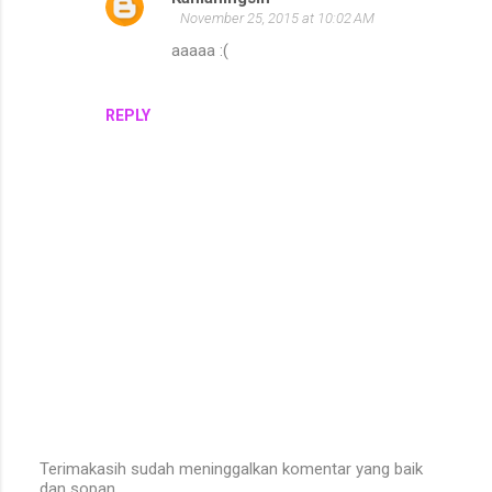
November 25, 2015 at 10:02 AM
aaaaa :(
REPLY
Terimakasih sudah meninggalkan komentar yang baik
dan sopan.
P