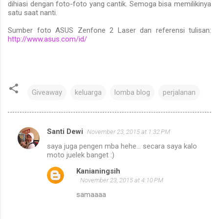
dihiasi dengan foto-foto yang cantik. Semoga bisa memilikinya
satu saat nanti.
Sumber foto ASUS Zenfone 2 Laser dan referensi tulisan:
http://www.asus.com/id/
Giveaway
keluarga
lomba blog
perjalanan
Santi Dewi
November 23, 2015 at 1:32 PM
C
saya juga pengen mba hehe... secara saya kalo
o
moto juelek banget :)
m
Kanianingsih
m
November 23, 2015 at 4:10 PM
e
samaaaa
n
t