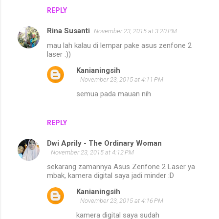
REPLY
Rina Susanti
November 23, 2015 at 3:20 PM
mau lah kalau di lempar pake asus zenfone 2
laser :))
Kanianingsih
November 23, 2015 at 4:11 PM
semua pada mauan nih
REPLY
Dwi Aprily - The Ordinary Woman
November 23, 2015 at 4:12 PM
sekarang zamannya Asus Zenfone 2 Laser ya
mbak, kamera digital saya jadi minder :D
Kanianingsih
November 23, 2015 at 4:16 PM
kamera digital saya sudah