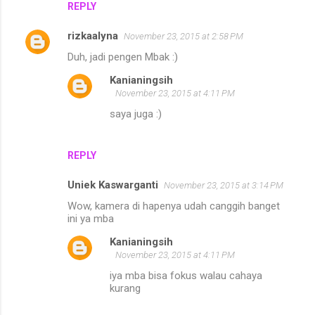
REPLY
s
rizkaalyna
November 23, 2015 at 2:58 PM
Duh, jadi pengen Mbak :)
Kanianingsih
November 23, 2015 at 4:11 PM
saya juga :)
REPLY
Uniek Kaswarganti
November 23, 2015 at 3:14 PM
Wow, kamera di hapenya udah canggih banget
ini ya mba
Kanianingsih
November 23, 2015 at 4:11 PM
iya mba bisa fokus walau cahaya
kurang