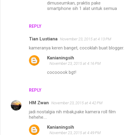
dimuseumkan, praktis pake
smartphone sih 1 alat untuk semua
REPLY
Tian Lustiana
November 23, 2015 at 4:13 PM
kameranya keren banget, cocoklah buat blogger.
Kanianingsih
November 23, 2015 at 4:16 PM
cocooook bgt!
REPLY
HM Zwan
November 23, 2015 at 4:42 PM
jadi nostalgia nih mbak,pake kamera roll film
hehehe....
Kanianingsih
November 23, 2015 at 4:49 PM