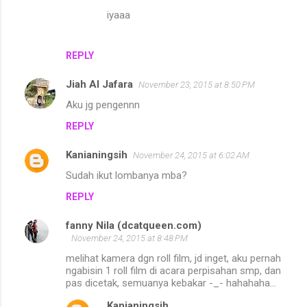
iyaaa
REPLY
Jiah Al Jafara
November 23, 2015 at 8:50 PM
Aku jg pengennn
REPLY
Kanianingsih
November 24, 2015 at 6:02 AM
Sudah ikut lombanya mba?
REPLY
fanny Nila (dcatqueen.com)
November 24, 2015 at 8:48 PM
melihat kamera dgn roll film, jd inget, aku pernah
ngabisin 1 roll film di acara perpisahan smp, dan
pas dicetak, semuanya kebakar -_- hahahaha...
Kanianingsih