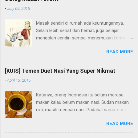
-
July 09, 2015
Masak sendiri di rumah ada keuntungannya.
Selain lebih sehat dan hemat, juga belajar
mengolah sendiri sampai menemukan formula
yang tepat untuk masakan sendiri. Waktu di
READ MORE
rumah orangtua di kampong, saya suka nyoba-
nyoba resep sendiri. Waktu SMA, saya pengen
nyoba bikin pudding kentang resep dari teman.
[KUIS] Temen Duet Nasi Yang Super Nikmat
Saya minta uang sama ibu buat beli bahan-
-
April 13, 2015
bahan. Hasilnya? Gagal total hehe. Pudingnya
ngelumbruk aja gabisa berdiri, saya Cuma
Katanya, orang Indonesia itu belum merasa
colek-colek aja, rasanya sih enak. Tapi kalau
makan kalau belum makan nasi. Sudah makan
penampakannya mengerikan, ga ada yang mau
roti, masih mencari nasi. Padahal sama-sama
makan. Sejak itu, ga berani nyoba-nyoba masak
karbohidrat. Nasi memang makanan pokok
lagi di rumah. Kata ibu, biar ibu aja yang masak.
READ MORE
masyarakat kita di Indonesia. Nasi nikmat
Saya disuruh jaga warung saja.
disantap dengan masakan apapun, walaupun