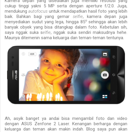
K
amera depan yang disediakan juga memiliki resolusi yang
cukup tinggi yakni 5
MP serta dengan aperture f/2.0.
J
uga
,
mendukung
autofocus
untuk mendapatkan hasil foto yang lebih
baik. Bahkan bagi yang gemar
selfie
, kamera depan juga
o
menyediakan sudut yang lega, hingga 85
sehingga
akan lebih
banyak obyek yang bisa ditangkap dalam foto.
Kebetulan sih,
saya nggak suka s
elfie
, nggak suka sendiri maksudnya hehe.
Maunya ditemenin sama keluarga dan teman-teman tentunya.
Ah, asyik banget ya andai bisa mengambil foto dan video
dengan ASUS Zenfone 2 Laser. Kenangan berharga dengan
keluarga dan teman akan makin indah. Blog saya pun akan