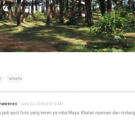
w
wisata
ahaweres
June 24, 2018 at 9:10 AM
 jadi spot foto yang keren ya mba Maya. Kliatan nyaman dan rindan