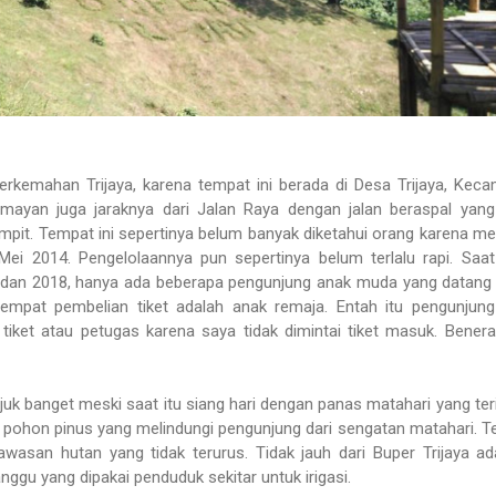
kemahan Trijaya, karena tempat ini berada di Desa Trijaya, Kec
mayan juga jaraknya dari Jalan Raya dengan jalan beraspal yang
empit. Tempat ini sepertinya belum banyak diketahui orang karena 
 Mei 2014. Pengelolaannya pun sepertinya belum terlalu rapi. Saa
adan 2018, hanya ada beberapa pengunjung anak muda yang datang
tempat pembelian tiket adalah anak remaja. Entah itu pengunjun
tiket atau petugas karena saya tidak dimintai tiket masuk. Benera
juk banget meski saat itu siang hari dengan panas matahari yang teri
ak pohon pinus yang melindungi pengunjung dari sengatan matahari. 
asan hutan yang tidak terurus. Tidak jauh dari Buper Trijaya ad
gu yang dipakai penduduk sekitar untuk irigasi.