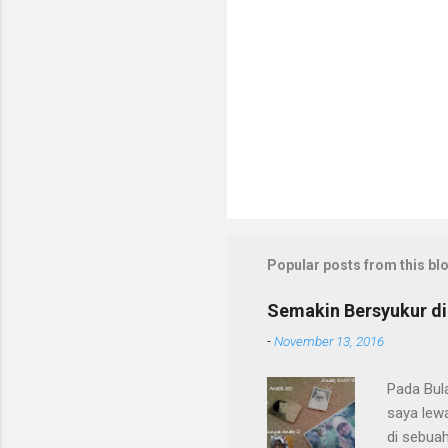
m
e
n
t
Popular posts from this bl
Semakin Bersyukur di
-
November 13, 2016
Pada Bula
saya lewa
di sebuah