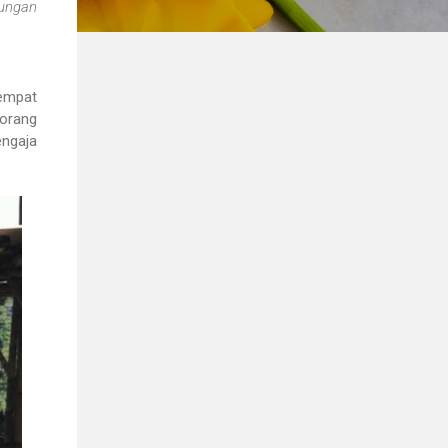
ungan
tempat
 orang
engaja