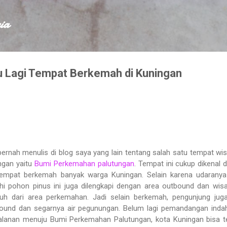
Skip to main content
ia
tu Lagi Tempat Berkemah di Kuningan
pernah menulis di blog saya yang lain tentang salah satu tempat wis
ingan yaitu
Bumi Perkemahan palutungan
. Tempat ini cukup dikenal d
 tempat berkemah banyak warga Kuningan. Selain karena udarany
i pohon pinus ini juga dilengkapi dengan area outbound dan wisa
jauh dari area perkemahan. Jadi selain berkemah, pengunjung jug
ound dan segarnya air pegunungan. Belum lagi pemandangan inda
jalanan menuju Bumi Perkemahan Palutungan, kota Kuningan bisa te