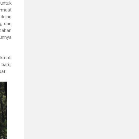
 untuk
memuat
edding
g, dan
bahan
gunnya
ikmati
 baru,
pat.