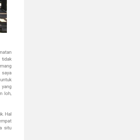
amatan
 tidak
memang
t saya
 untuk
g yang
n loh,
k. Hal
Tempat
a situ