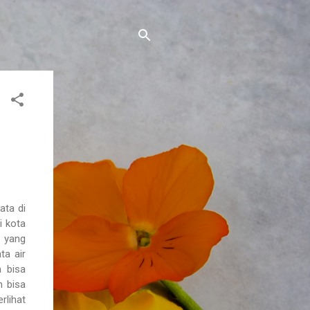
ata di
i kota
a yang
ta air
a bisa
h bisa
rlihat