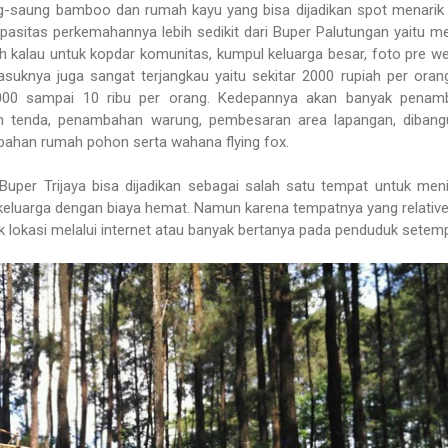
g-saung bamboo dan rumah kayu yang bisa dijadikan spot menarik
pasitas perkemahannya lebih sedikit dari Buper Palutungan yaitu 
ah kalau untuk kopdar komunitas, kumpul keluarga besar, foto pre w
asuknya juga sangat terjangkau yaitu sekitar 2000 rupiah per oran
 8000 sampai 10 ribu per orang. Kedepannya akan banyak penam
aan tenda, penambahan warung, pembesaran area lapangan, diban
mbahan rumah pohon serta wahana flying fox.
, Buper Trijaya bisa dijadikan sebagai salah satu tempat untuk men
eluarga dengan biaya hemat. Namun karena tempatnya yang relative
 lokasi melalui internet atau banyak bertanya pada penduduk setem