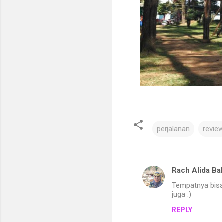
perjalanan
revie
Rach Alida B
C
Tempatnya bisa
o
juga :)
m
REPLY
m