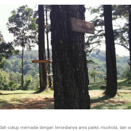
 sudah cukup memadai dengan tersedianya area parkir, mushola, dan 