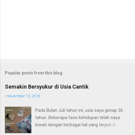
e
n
t
Popular posts from this blog
Semakin Bersyukur di Usia Cantik
-
November 13, 2016
Pada Bulan Juli tahun ini, usia saya genap 36
tahun. Beberapa fase kehidupan telah saya
lewati dengan berbagai hal yang terjadi di
dalamnya. Masa kanak-kanak saya di sebuah