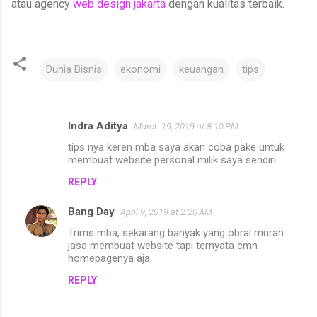
atau agency
web design jakarta
dengan kualitas terbaik.
Dunia Bisnis
ekonomi
keuangan
tips
Indra Aditya
March 19, 2019 at 8:10 PM
C
tips nya keren mba saya akan coba pake untuk
o
membuat website personal milik saya sendiri
m
REPLY
m
Bang Day
e
April 9, 2019 at 2:20 AM
n
Trims mba, sekarang banyak yang obral murah
jasa membuat website tapi ternyata cmn
t
homepagenya aja
s
REPLY