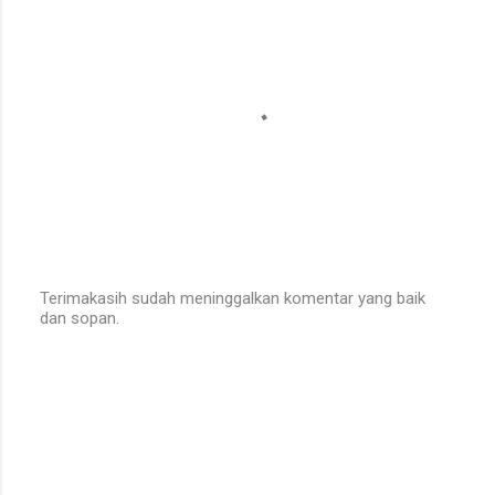
Terimakasih sudah meninggalkan komentar yang baik
dan sopan.
P
o
s
t
a
C
o
m
m