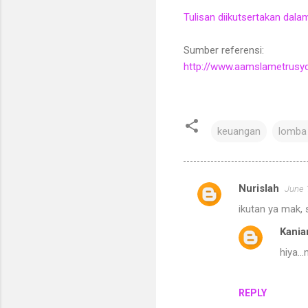
Tulisan diikutsertakan da
Sumber referensi:
http://www.aamslametrusyd
keuangan
lomba
Nurislah
June 
C
ikutan ya mak, s
o
Kania
m
hiya..
m
e
n
REPLY