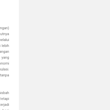
angan)
butnya
elalui
 lebih
gangan
g yang
konomi
ulasi.
tanpa
isbah
t
etapi
erjadi