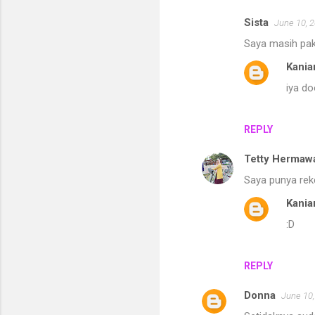
Sista
June 10, 
Saya masih pak
Kania
iya do
REPLY
Tetty Hermawa
Saya punya reke
Kania
:D
REPLY
Donna
June 10,