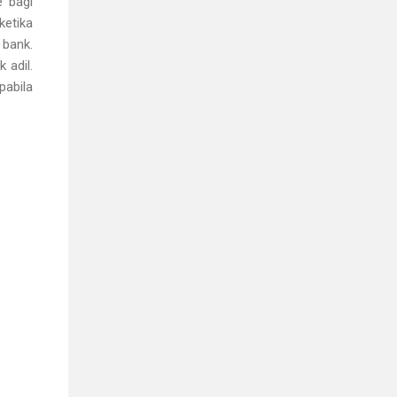
e bagi
etika
 bank.
 adil.
abila