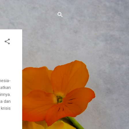
nesia-
batkan
innya.
ma dan
krisis