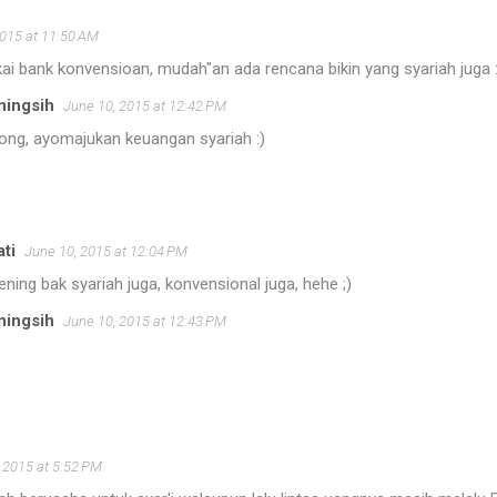
2015 at 11:50 AM
ai bank konvensioan, mudah"an ada rencana bikin yang syariah juga :
ningsih
June 10, 2015 at 12:42 PM
ong, ayomajukan keuangan syariah :)
ti
June 10, 2015 at 12:04 PM
ning bak syariah juga, konvensional juga, hehe ;)
ningsih
June 10, 2015 at 12:43 PM
 2015 at 5:52 PM