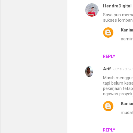
t
HendraDigital
s
Saya pun memak
sukses lombany
Kania
aamiin
REPLY
Arif
June 10, 20
Masih mengguna
tapi belum kes
pekerjaan tetap
ngawas proyek)
Kania
mudah
REPLY