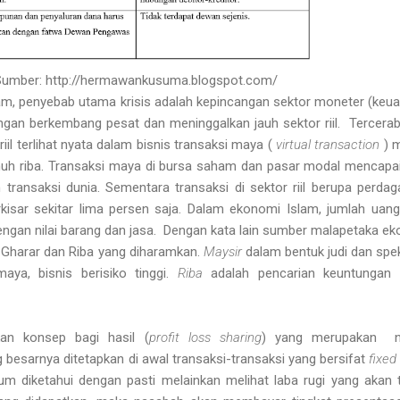
Sumber: http://hermawankusuma.blogspot.com/
am, penyebab utama krisis adalah kepincangan sektor moneter (keu
uangan berkembang pesat dan meninggalkan jauh sektor riil. Tercera
iil terlihat nyata dalam bisnis transaksi maya (
virtual
transaction
) m
enuh riba. Transaksi maya di bursa saham dan pasar modal mencapai
h transaksi dunia. Sementara transaksi di sektor riil berupa perda
kisar sekitar lima persen saja. Dalam ekonomi Islam, jumlah uan
ngan nilai barang dan jasa. Dengan kata lain sumber malapetaka e
, Gharar dan Riba yang diharamkan.
Maysir
dalam bentuk judi dan spek
maya, bisnis berisiko tinggi.
Riba
adalah pencarian keuntungan 
an konsep bagi hasil (
profit loss sharing
) yang merupakan n
g besarnya ditetapkan di awal transaksi-transaksi yang bersifat
fixed 
lum diketahui dengan pasti melainkan melihat laba rugi yang akan t