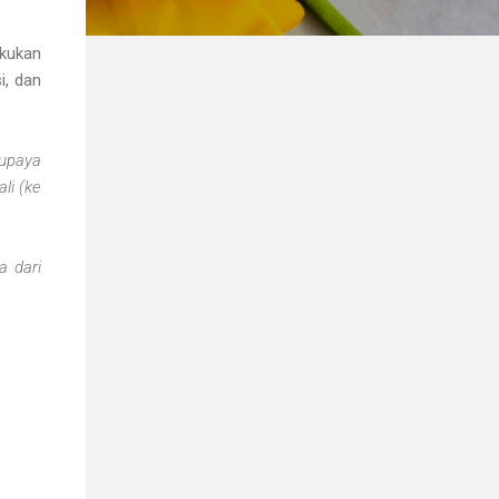
akukan
i, dan
supaya
li (ke
a dari