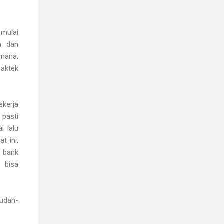
 mulai
an dan
-mana,
raktek
ekerja
 pasti
i lalu
t ini,
 bank
 bisa
mudah-