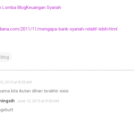
lam Lomba BlogKeuangan Syariah
iana.com/2011/11/mengapa-bank-syariah-relatif-lebih.html
 blog
10, 2015 at 8:53 AM
ama kita ikutan dihari terakhir xixixi
ningsih
June 10, 2015 at 9:00 AM
.ngebutt