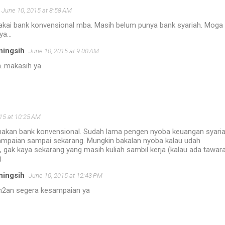
June 10, 2015 at 8:58 AM
ai bank konvensional mba. Masih belum punya bank syariah. Moga
a...
ningsih
June 10, 2015 at 9:00 AM
..makasih ya
15 at 10:25 AM
kan bank konvensional. Sudah lama pengen nyoba keuangan syaria
ampaian sampai sekarang. Mungkin bakalan nyoba kalau udah
, gak kaya sekarang yang masih kuliah sambil kerja (kalau ada tawar
.
ningsih
June 10, 2015 at 12:43 PM
2an segera kesampaian ya