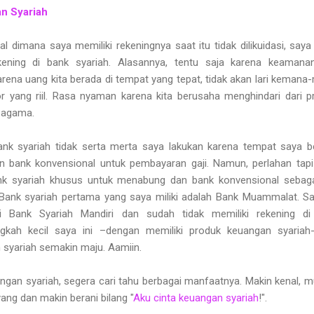
n Syariah
 dimana saya memiliki rekeningnya saat itu tidak dilikuidasi, saya
rekening di bank syariah. Alasannya, tentu saja karena keaman
na uang kita berada di tempat yang tepat, tidak akan lari kemana
or yang riil. Rasa nyaman karena kita berusaha menghindari dari p
 agama.
ank syariah tidak serta merta saya lakukan karena tempat saya b
 bank konvensional untuk pembayaran gaji. Namun, perlahan tapi
nk syariah khusus untuk menabung dan bank konvensional sebaga
 Bank syariah pertama yang saya miliki adalah Bank Muammalat. Saa
di Bank Syariah Mandiri dan sudah tidak memiliki rekening di
gkah kecil saya ini –dengan memiliki produk keuangan syariah-
 syariah semakin maju. Aamiin.
ngan syariah, segera cari tahu berbagai manfaatnya. Makin kenal, 
g dan makin berani bilang "
Aku cinta keuangan syariah
!".