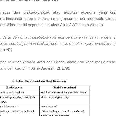
terlepas dari praktek-praktek atau aktivitas ekonomi yang dil
nilai keislaman seperti tindakan mengonsumsi riba, monopoli, korups
oleh Allah. Hal ini seperti disebutkan Allah SWT dalam Alquran:
 darat dan di laut disebabkan Karena perbuatan tangan manusia, 
eka sebahagian dari (akibat) perbuatan mereka, agar mereka kemba
um: 41)
man takutlah kepada Allah dan tinggalkanlah apa yang masih tersis
 yang beriman
…” (TQS al-Baqarah [2]: 278).