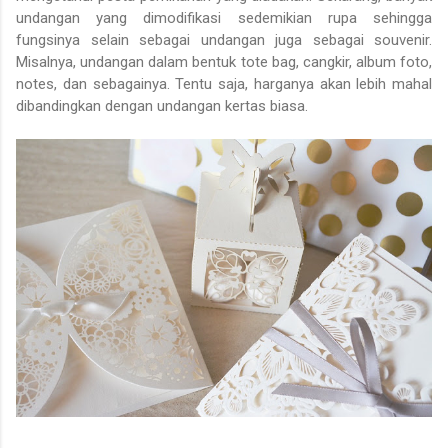
undangan yang dimodifikasi sedemikian rupa sehingga
fungsinya selain sebagai undangan juga sebagai souvenir.
Misalnya, undangan dalam bentuk tote bag, cangkir, album foto,
notes, dan sebagainya. Tentu saja, harganya akan lebih mahal
dibandingkan dengan undangan kertas biasa.