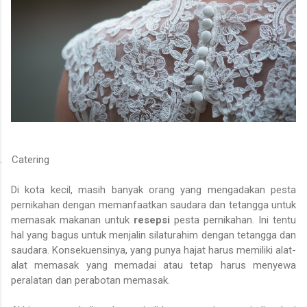
.
Catering
Di kota kecil, masih banyak orang yang mengadakan pesta
pernikahan dengan memanfaatkan saudara dan tetangga untuk
memasak makanan untuk
resepsi
pesta pernikahan. Ini tentu
hal yang bagus untuk menjalin silaturahim dengan tetangga dan
saudara. Konsekuensinya, yang punya hajat harus memiliki alat-
alat memasak yang memadai atau tetap harus menyewa
peralatan dan perabotan memasak.