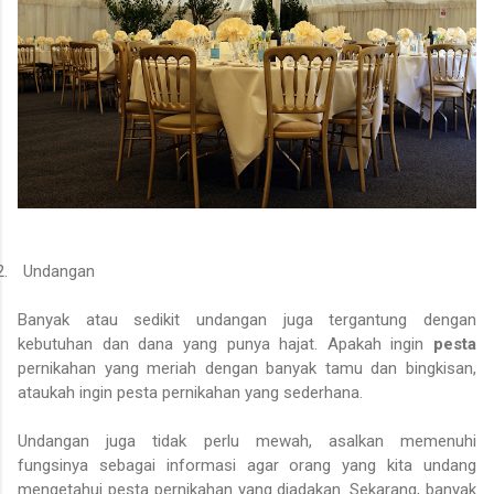
2.
Undangan
Banyak atau sedikit undangan juga tergantung dengan
kebutuhan dan dana yang punya hajat. Apakah ingin
pesta
pernikahan yang meriah dengan banyak tamu dan bingkisan,
ataukah ingin pesta pernikahan yang sederhana.
Undangan juga tidak perlu mewah, asalkan memenuhi
fungsinya sebagai informasi agar orang yang kita undang
mengetahui pesta pernikahan yang diadakan. Sekarang, banyak