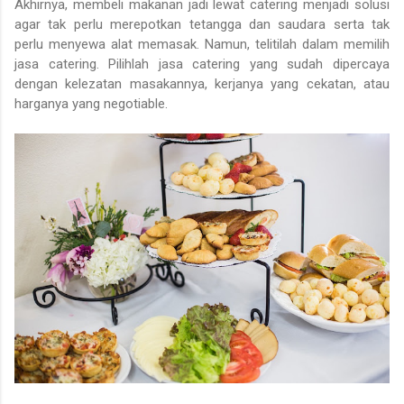
Akhirnya, membeli makanan jadi lewat catering menjadi solusi
agar tak perlu merepotkan tetangga dan saudara serta tak
perlu menyewa alat memasak. Namun, telitilah dalam memilih
jasa catering. Pilihlah jasa catering yang sudah dipercaya
dengan kelezatan masakannya, kerjanya yang cekatan, atau
harganya yang negotiable.