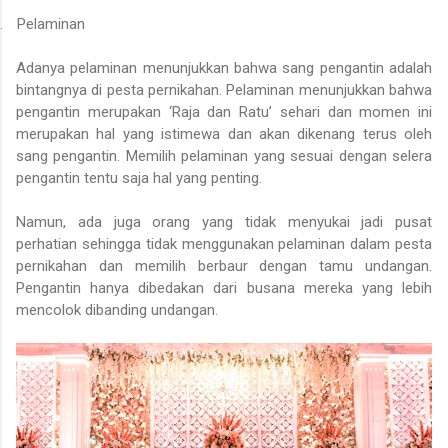
.
Pelaminan
Adanya pelaminan menunjukkan bahwa sang pengantin adalah
bintangnya di pesta pernikahan. Pelaminan menunjukkan bahwa
pengantin merupakan ‘Raja dan Ratu’ sehari dan momen ini
merupakan hal yang istimewa dan akan dikenang terus oleh
sang pengantin. Memilih pelaminan yang sesuai dengan selera
pengantin tentu saja hal yang penting.
Namun, ada juga orang yang tidak menyukai jadi pusat
perhatian sehingga tidak menggunakan pelaminan dalam pesta
pernikahan dan memilih berbaur dengan tamu undangan.
Pengantin hanya dibedakan dari busana mereka yang lebih
mencolok dibanding undangan.