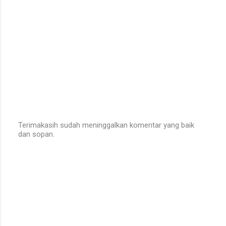
Terimakasih sudah meninggalkan komentar yang baik
dan sopan.
P
o
s
t
a
C
o
m
m
e