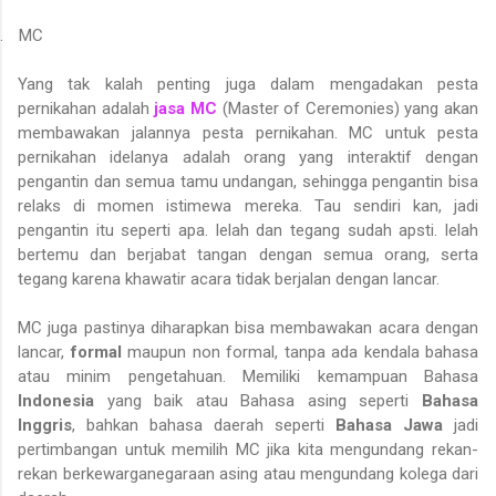
.
MC
Yang tak kalah penting juga dalam mengadakan pesta
pernikahan adalah
jasa MC
(Master of Ceremonies) yang akan
membawakan jalannya pesta pernikahan. MC untuk pesta
pernikahan idelanya adalah orang yang interaktif dengan
pengantin dan semua tamu undangan, sehingga pengantin bisa
relaks di momen istimewa mereka. Tau sendiri kan, jadi
pengantin itu seperti apa. lelah dan tegang sudah apsti. lelah
bertemu dan berjabat tangan dengan semua orang, serta
tegang karena khawatir acara tidak berjalan dengan lancar.
MC juga pastinya diharapkan bisa membawakan acara dengan
lancar,
formal
maupun non formal, tanpa ada kendala bahasa
atau minim pengetahuan. Memiliki kemampuan Bahasa
Indonesia
yang baik atau Bahasa asing seperti
Bahasa
Inggris
, bahkan bahasa daerah seperti
Bahasa Jawa
jadi
pertimbangan untuk memilih MC jika kita mengundang rekan-
rekan berkewarganegaraan asing atau mengundang kolega dari