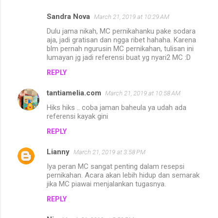
Sandra Nova
March 21, 2019 at 10:29 AM
Dulu jama nikah, MC pernikahanku pake sodara
aja, jadi gratisan dan ngga ribet hahaha. Karena
blm pernah ngurusin MC pernikahan, tulisan ini
lumayan jg jadi referensi buat yg nyari2 MC :D
REPLY
tantiamelia.com
March 21, 2019 at 10:58 AM
Hiks hiks .. coba jaman baheula ya udah ada
referensi kayak gini
REPLY
Lianny
March 21, 2019 at 3:58 PM
Iya peran MC sangat penting dalam resepsi
pernikahan. Acara akan lebih hidup dan semarak
jika MC piawai menjalankan tugasnya.
REPLY