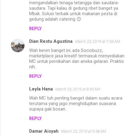
mengandalkan tenaga tetangga dan saudara-
saudara. Tapi kalau di gedung ribet banget ya
Mbak. Solusi terbaik untuk makanan pesta di
gedung adalah catering 😊
REPLY
Dian Restu Agustina
March 23, 2019 at 7:56 AM
Wah keren banget ini..ada Sociobuzz,
marketplace jasa kreatif termasuk menyediakan
MC untuk pernikahan dan aneka gelaran. Praktis
nih..
REPLY
Leyla Hana
March 23, 2019 at 8:45 AM
Wah MC tuh penting banget dalam suatu acara
terutama yang jago menghidupkan suasana
supaya gak bosan.
REPLY
Damar Aisyah
March 23, 2019 at 9:58 AM