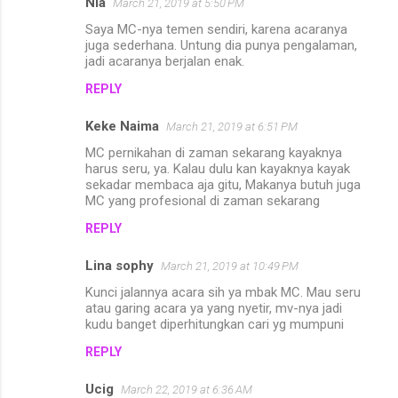
Nia
March 21, 2019 at 5:50 PM
Saya MC-nya temen sendiri, karena acaranya
juga sederhana. Untung dia punya pengalaman,
jadi acaranya berjalan enak.
REPLY
Keke Naima
March 21, 2019 at 6:51 PM
MC pernikahan di zaman sekarang kayaknya
harus seru, ya. Kalau dulu kan kayaknya kayak
sekadar membaca aja gitu, Makanya butuh juga
MC yang profesional di zaman sekarang
REPLY
Lina sophy
March 21, 2019 at 10:49 PM
Kunci jalannya acara sih ya mbak MC. Mau seru
atau garing acara ya yang nyetir, mv-nya jadi
kudu banget diperhitungkan cari yg mumpuni
REPLY
Ucig
March 22, 2019 at 6:36 AM