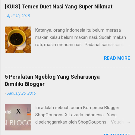
nyoba bikin pudding kentang resep dari teman.
[KUIS] Temen Duet Nasi Yang Super Nikmat
Saya minta uang sama ibu buat beli bahan-
-
April 13, 2015
bahan. Hasilnya? Gagal total hehe. Pudingnya
ngelumbruk aja gabisa berdiri, saya Cuma
Katanya, orang Indonesia itu belum merasa
colek-colek aja, rasanya sih enak. Tapi kalau
makan kalau belum makan nasi. Sudah makan
penampakannya mengerikan, ga ada yang mau
roti, masih mencari nasi. Padahal sama-sama
makan. Sejak itu, ga berani nyoba-nyoba masak
karbohidrat. Nasi memang makanan pokok
lagi di rumah. Kata ibu, biar ibu aja yang masak.
READ MORE
masyarakat kita di Indonesia. Nasi nikmat
Saya disuruh jaga warung saja.
disantap dengan masakan apapun, walaupun
cuma satu jenis lauk. Ini dia 3 teman duet nasi
5 Peralatan Ngeblog Yang Seharusnya
yang nikmat dan khas Indonesia versi saya:
Dimiliki Blogger
-
January 26, 2016
Ini adalah sebuah acara Kompetisi Blogger
ShopCoupons X Lazada Indonesia . Yang
diselenggarakan oleh ShopCoupons . Voucher
Lazada disponsori oleh Lazada Indonesia.