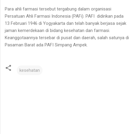
Para ahli farmasi tersebut tergabung dalam organisasi
Persatuan Ahli Farmasi Indonesia (PAFi). PAFI didirikan pada
13 Februari 1946 di Yogyakarta dan telah banyak berjasa sejak
jaman kemerdekaan di bidang kesehatan dan farmasi.
Keanggotaannya tersebar di pusat dan daerah, salah satunya di
Pasaman Barat ada PAFI Simpang Ampek.
kesehatan
C
o
m
m
e
n