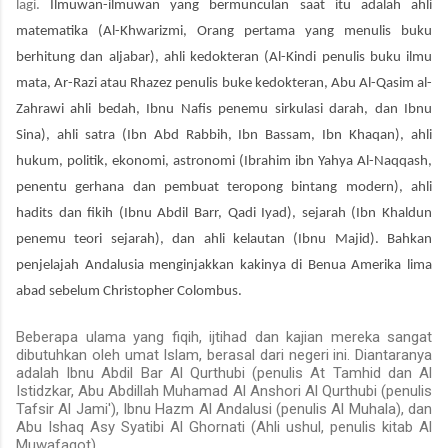
lagi.
Ilmuwan-ilmuwan yang bermunculan saat itu adalah ahli
matematika (Al-Khwarizmi, Orang pertama yang menulis buku
berhitung dan aljabar), ahli kedokteran (Al-Kindi penulis buku ilmu
mata, Ar-Razi atau Rhazez penulis buke kedokteran, Abu Al-Qasim al-
Zahrawi ahli bedah, Ibnu Nafis penemu sirkulasi darah, dan Ibnu
Sina), ahli satra (Ibn Abd Rabbih, Ibn Bassam, Ibn Khaqan), ahli
hukum, politik, ekonomi, astronomi (Ibrahim ibn Yahya Al-Naqqash,
penentu gerhana dan pembuat teropong bintang modern), ahli
hadits dan fikih (Ibnu Abdil Barr, Qadi Iyad), sejarah (Ibn Khaldun
penemu teori sejarah), dan ahli kelautan (Ibnu Majid). Bahkan
penjelajah Andalusia menginjakkan kakinya di Benua Amerika
lima
abad
sebelum Christopher Colombus
.
Beberapa ulama yang fiqih, ijtihad dan kajian mereka sangat
dibutuhkan oleh umat Islam, berasal dari negeri ini. Diantaranya
adalah Ibnu Abdil Bar Al Qurthubi (penulis At Tamhid dan Al
Istidzkar, Abu Abdillah Muhamad Al Anshori Al Qurthubi (penulis
Tafsir Al Jami'), Ibnu Hazm Al Andalusi (penulis Al Muhala), dan
Abu Ishaq Asy Syatibi Al Ghornati (Ahli ushul, penulis kitab Al
Muwafaqot).