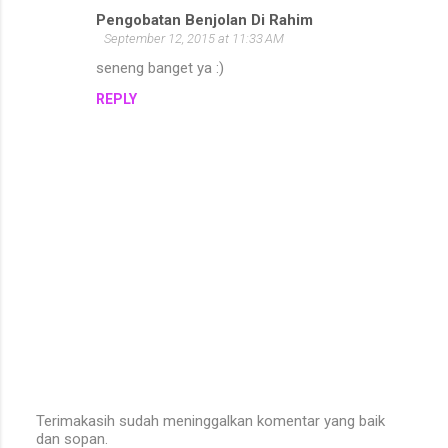
Pengobatan Benjolan Di Rahim
September 12, 2015 at 11:33 AM
seneng banget ya :)
REPLY
Terimakasih sudah meninggalkan komentar yang baik
dan sopan.
P