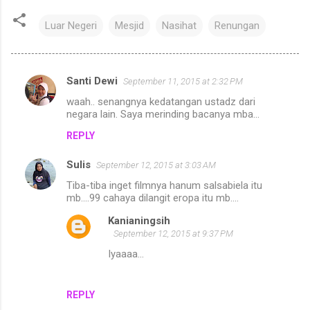
Luar Negeri
Mesjid
Nasihat
Renungan
Santi Dewi
September 11, 2015 at 2:32 PM
C
waah.. senangnya kedatangan ustadz dari
o
negara lain. Saya merinding bacanya mba...
m
REPLY
m
Sulis
e
September 12, 2015 at 3:03 AM
n
Tiba-tiba inget filmnya hanum salsabiela itu
mb....99 cahaya dilangit eropa itu mb....
t
Kanianingsih
s
September 12, 2015 at 9:37 PM
Iyaaaa...
REPLY