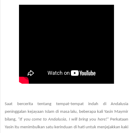
Saat bercerita tentang tempat-tempat indah di Andalusia
peninggalan kejayaan Islam di masa lalu, beberapa kali Yasin Maymir
bilang,
“If you come to Andalusia, I will bring you here!”
Perkataan
Yasin itu menimbulkan satu kerinduan di hati untuk menjejakkan kaki