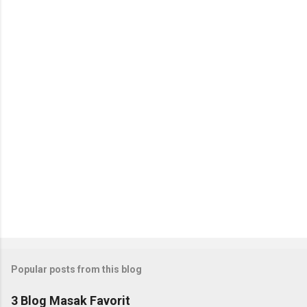
o
s
t
a
C
o
m
m
e
n
t
Popular posts from this blog
3 Blog Masak Favorit