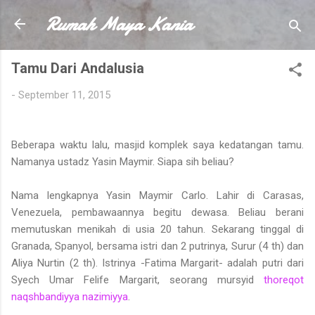
Rumah Maya Kania
Skip to main content
Tamu Dari Andalusia
-
September 11, 2015
Beberapa waktu lalu, masjid komplek saya kedatangan tamu.
Namanya ustadz Yasin Maymir. Siapa sih beliau?
Nama lengkapnya Yasin Maymir Carlo. Lahir di Carasas,
Venezuela, pembawaannya begitu dewasa. Beliau berani
memutuskan menikah di usia 20 tahun. Sekarang tinggal di
Granada, Spanyol, bersama istri dan 2 putrinya, Surur (4 th) dan
Aliya Nurtin (2 th). Istrinya -Fatima Margarit- adalah putri dari
Syech Umar Felife Margarit, seorang mursyid
thoreqot
naqshbandiyya nazimiyya
.