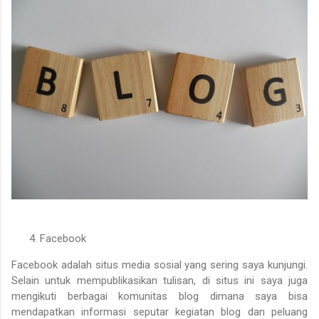
Facebook
Facebook adalah situs media sosial yang sering saya kunjungi.
Selain untuk mempublikasikan tulisan, di situs ini saya juga
mengikuti berbagai komunitas blog dimana saya bisa
mendapatkan informasi seputar kegiatan blog dan peluang