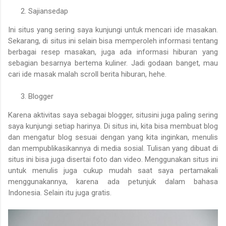
Sajiansedap
Ini situs yang sering saya kunjungi untuk mencari ide masakan.
Sekarang, di situs ini selain bisa memperoleh informasi tentang
berbagai resep masakan, juga ada informasi hiburan yang
sebagian besarnya bertema kuliner. Jadi godaan banget, mau
cari ide masak malah scroll berita hiburan, hehe.
Blogger
Karena aktivitas saya sebagai blogger, situsini juga paling sering
saya kunjungi setiap harinya. Di situs ini, kita bisa membuat blog
dan mengatur blog sesuai dengan yang kita inginkan, menulis
dan mempublikasikannya di media sosial. Tulisan yang dibuat di
situs ini bisa juga disertai foto dan video. Menggunakan situs ini
untuk menulis juga cukup mudah saat saya pertamakali
menggunakannya, karena ada petunjuk dalam bahasa
Indonesia. Selain itu juga gratis.